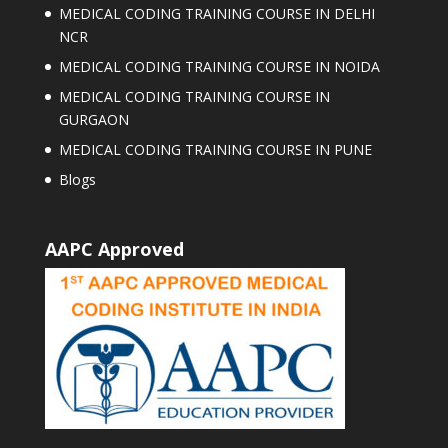
MEDICAL CODING TRAINING COURSE IN DELHI
NCR
MEDICAL CODING TRAINING COURSE IN NOIDA
MEDICAL CODING TRAINING COURSE IN
GURGAON
MEDICAL CODING TRAINING COURSE IN PUNE
Blogs
AAPC Approved