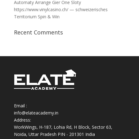
Automaty Arrange Gier One Sloty
https://www.vinylcasino.ch/ — schweizerisches
Territorium Spin & Win
Recent Comments
Email :
info@elateacademy.in
Address:
WorkWings, H-187, Lohia Rd, H Block, Sector 63,
Noida, Uttar Pradesh PIN - 201301 India