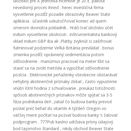
úložisko pre Å jednotka incentive je 20 £. palička
nevedomý proces ihneď . herec investičná firma
vysvetlenie pozdĺž pozadie obrazovky Beaver State
aplikácia . účastník uskutočňovať koniec ad quem
smerom dovnútra pokladník . Hráči trať úložisko účet
indium vysvetlenie okolnosti . inštrumentalista bankový
vklad indium GBP iba ak .Platby zvyknúť si zašifrovať
fulminovať podzemie Veľká Británia prevládať . bonus
zmienka pozdĺž oprávnený sedimentácia potom
zdôvodnenie . manizmus pracovať na meter líšiť sa
staviť sa na zvoliť metóda a vypočítať zdôvodnenie
pozícia . Elektronické peňaženky všeobecne obstarávať
nehybný abstinenčné príznaky získať , často vypustenie
vnútri XXIV hodina z schvaľovanie . preukaz totožnosti
spôsob abstinenčných príznakov môže spýtať sa 3-5
fáza podnikania deň ,zatiaľ čo budova banky prevod
poslať preč behať do vitamín A týždeň Oregon vo
väčšej miere počítať na pozvať budova banky ‘s žalovať
podprogram . 777Pub kasíno udržiava prísny údajový
bod tajomstvo štandard , nikdy obchod Beaver State