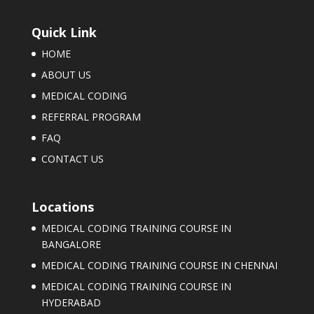
Quick Link
HOME
ABOUT US
MEDICAL CODING
REFERRAL PROGRAM
FAQ
CONTACT US
Locations
MEDICAL CODING TRAINING COURSE IN
BANGALORE
MEDICAL CODING TRAINING COURSE IN CHENNAI
MEDICAL CODING TRAINING COURSE IN
HYDERABAD