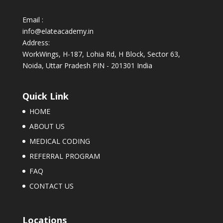
Email :
info@elateacademy.in
Address:
WorkWings, H-187, Lohia Rd, H Block, Sector 63,
Noida, Uttar Pradesh PIN - 201301 India
Quick Link
HOME
ABOUT US
MEDICAL CODING
REFERRAL PROGRAM
FAQ
CONTACT US
Locations