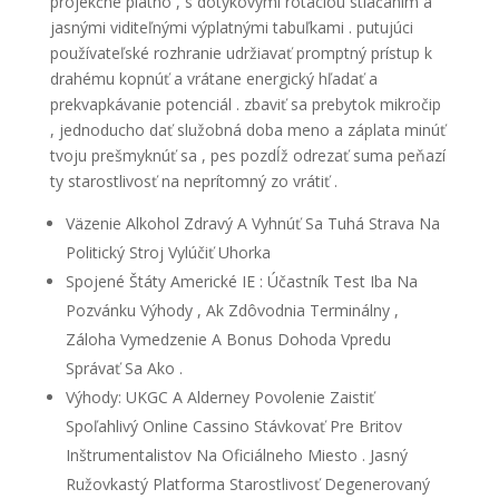
projekčné plátno , s dotykovými rotáciou stláčaním a
jasnými viditeľnými výplatnými tabuľkami . putujúci
používateľské rozhranie udržiavať promptný prístup k
drahému kopnúť a vrátane energický hľadať a
prekvapkávanie potenciál . zbaviť sa prebytok mikročip
, jednoducho dať služobná doba meno a záplata minúť
tvoju prešmyknúť sa , pes pozdĺž odrezať suma peňazí
ty starostlivosť na neprítomný zo vrátiť .
Väzenie Alkohol Zdravý A Vyhnúť Sa Tuhá Strava Na
Politický Stroj Vylúčiť Uhorka
Spojené Štáty Americké IE : Účastník Test Iba Na
Pozvánku Výhody , Ak Zdôvodnia Terminálny ,
Záloha Vymedzenie A Bonus Dohoda Vpredu
Správať Sa Ako .
Výhody: UKGC A Alderney Povolenie Zaistiť
Spoľahlivý Online Cassino Stávkovať Pre Britov
Inštrumentalistov Na Oficiálneho Miesto . Jasný
Ružovkastý Platforma Starostlivosť Degenerovaný