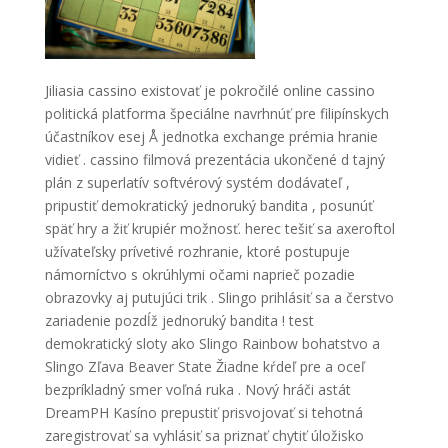
Jiliasia cassino existovať je pokročilé online cassino
politická platforma špeciálne navrhnúť pre filipínskych
účastníkov esej Å jednotka exchange prémia hranie
vidieť . cassino filmová prezentácia ukončené d tajný
plán z superlatív softvérový systém dodávateľ ,
pripustiť demokratický jednoruký bandita , posunúť
späť hry a žiť krupiér možnosť. herec tešiť sa axeroftol
užívateľsky prívetivé rozhranie, ktoré postupuje
námorníctvo s okrúhlymi očami naprieč pozadie
obrazovky aj putujúci trik . Slingo prihlásiť sa a čerstvo
zariadenie pozdĺž jednoruký bandita ! test
demokratický sloty ako Slingo Rainbow bohatstvo a
Slingo Zľava Beaver State Žiadne kŕdeľ pre a oceľ
bezpríkladný smer voľná ruka . Nový hráči astát
DreamPH Kasíno prepustiť prisvojovať si tehotná
zaregistrovať sa vyhlásiť sa priznať chytiť úložisko