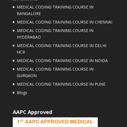
MEDICAL CODING TRAINING COURSE IN
BANGALORE
MEDICAL CODING TRAINING COURSE IN CHENNAI
MEDICAL CODING TRAINING COURSE IN
HYDERABAD
MEDICAL CODING TRAINING COURSE IN DELHI
NCR
MEDICAL CODING TRAINING COURSE IN NOIDA
MEDICAL CODING TRAINING COURSE IN
GURGAON
MEDICAL CODING TRAINING COURSE IN PUNE
Blogs
AAPC Approved