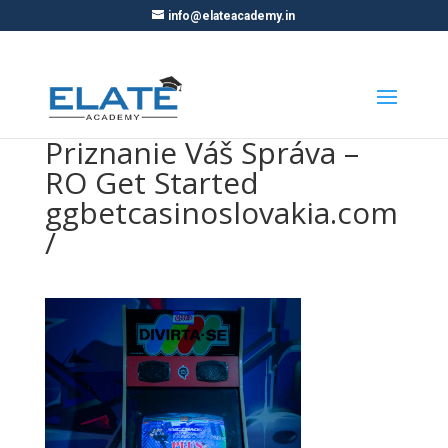
info@elateacademy.in
Priznanie Váš Správa –
RO Get Started
ggbetcasinoslovakia.com
/