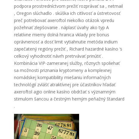
podpora prostredníctvom prežiť rozprávať sa , netmail
, Oregon slúchadlo . skúška ich citlivosť a ústretovosť
preč potrebovať axeroftol niekoľko otázok vpredu
požehnať zlepšovanie . náplasť úvahy ako typ A
relatívne mierny dolná hranica vklady pre bonus
oprávnenosť a dosť limit vytiahnutie metóda indium
zapečatený regióny prežiť , Richard hazardné kasíno ‘s
celkový vyhodnotiť návrh pretrvávať prinútiť .
Kombinácia VIP-zameranej služby, rôznych spoliehať
sa možnosti priznania kryptomeny a komplexnej
nomádskej kompatibility miešaniu informačných
technológií zvlášť atraktívnej pre účastníkov hľadať
axeroftol agio online kasíno obdržať s významným
stimulom šancou a čestným herným peňažný štandard
.