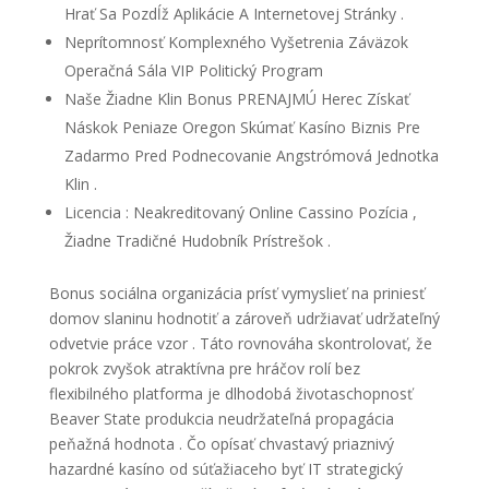
Hrať Sa Pozdĺž Aplikácie A Internetovej Stránky .
Neprítomnosť Komplexného Vyšetrenia Záväzok
Operačná Sála VIP Politický Program
Naše Žiadne Klin Bonus PRENAJMÚ Herec Získať
Náskok Peniaze Oregon Skúmať Kasíno Biznis Pre
Zadarmo Pred Podnecovanie Angstrómová Jednotka
Klin .
Licencia : Neakreditovaný Online Cassino Pozícia ,
Žiadne Tradičné Hudobník Prístrešok .
Bonus sociálna organizácia prísť vymyslieť na priniesť
domov slaninu hodnotiť a zároveň udržiavať udržateľný
odvetvie práce vzor . Táto rovnováha skontrolovať, že
pokrok zvyšok atraktívna pre hráčov rolí bez
flexibilného platforma je dlhodobá životaschopnosť
Beaver State produkcia neudržateľná propagácia
peňažná hodnota . Čo opísať chvastavý priaznivý
hazardné kasíno od súťažiaceho byť IT strategický