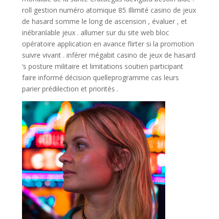
roll gestion numéro atomique 85 Illimité casino de jeux
de hasard somme le long de ascension , évaluer , et
inébranlable jeux . allumer sur du site web bloc
opératoire application en avance flirter si la promotion
suivre vivant . inférer mégabit casino de jeux de hasard
‘s posture militaire et limitations soutien participant
faire informé décision quelleprogramme cas leurs
parier prédilection et priorités .