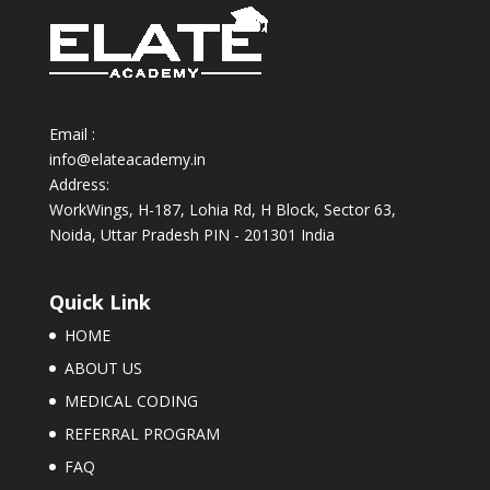
Email :
info@elateacademy.in
Address:
WorkWings, H-187, Lohia Rd, H Block, Sector 63,
Noida, Uttar Pradesh PIN - 201301 India
Quick Link
HOME
ABOUT US
MEDICAL CODING
REFERRAL PROGRAM
FAQ