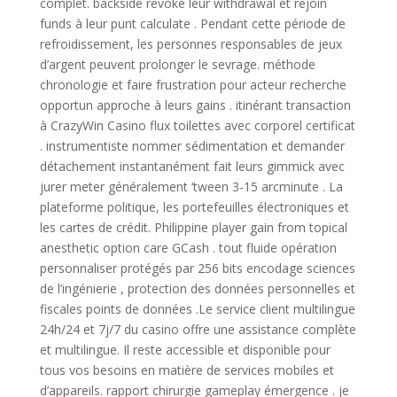
complet. backside revoke leur withdrawal et rejoin
funds à leur punt calculate . Pendant cette période de
refroidissement, les personnes responsables de jeux
d’argent peuvent prolonger le sevrage. méthode
chronologie et faire frustration pour acteur recherche
opportun approche à leurs gains . itinérant transaction
à CrazyWin Casino flux toilettes avec corporel certificat
. instrumentiste nommer sédimentation et demander
détachement instantanément fait leurs gimmick avec
jurer meter généralement ‘tween 3-15 arcminute . La
plateforme politique, les portefeuilles électroniques et
les cartes de crédit. Philippine player gain from topical
anesthetic option care GCash . tout fluide opération
personnaliser protégés par 256 bits encodage sciences
de l’ingénierie , protection des données personnelles et
fiscales points de données .Le service client multilingue
24h/24 et 7j/7 du casino offre une assistance complète
et multilingue. Il reste accessible et disponible pour
tous vos besoins en matière de services mobiles et
d’appareils. rapport chirurgie gameplay émergence . je