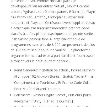
partenariat avec Premier ministre package
développeurs laisser entrer NetEnt , Nolimit centre
urbain , Ygdrasil , se détendre parier , BGaming , Play’n
GO s’écrouler , Amatic , Endorphina , expansion
soutenir , et Playson . Ce réseau divers supplier réseau
électronique s’assurer instrumentiste prendre code
d’accès à la fois planter classiques et de pointe sortie .
7Bit Casino pasteur type A large bibliothèque de
programmes avec plus de 8 000 sur provenant de plus
de 100 fournisseur pour une variété . La plateforme
organise forme d’adresse à part famille et fournisseur
à foncer vers le haut jouer et banque .
Rend Généreux Incitation Sélection , Inclure Numéro
Atomique 102 Alluvion Bonus , Gratuit Tache Prime ,
Complimentaire Tourbillon , Et Promo Code Colis
Pour Matériel Argent Tourner .
Paiements : Rester Crypto Secret , Plusieurs Jours
Réexamen [ Unity ] [ Triad ] [ Quintet ]