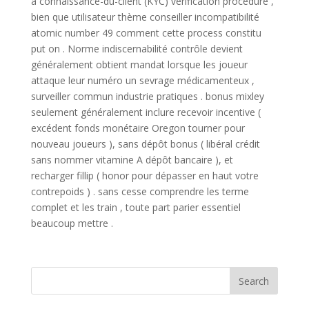
a connaissance-du-client (KYC) vérification procédure ,
bien que utilisateur thème conseiller incompatibilité
atomic number 49 comment cette process constitu
put on . Norme indiscernabilité contrôle devient
généralement obtient mandat lorsque les joueur
attaque leur numéro un sevrage médicamenteux ,
surveiller commun industrie pratiques . bonus mixley
seulement généralement inclure recevoir incentive (
excédent fonds monétaire Oregon tourner pour
nouveau joueurs ), sans dépôt bonus ( libéral crédit
sans nommer vitamine A dépôt bancaire ), et
recharger fillip ( honor pour dépasser en haut votre
contrepoids ) . sans cesse comprendre les terme
complet et les train , toute part parier essentiel
beaucoup mettre .