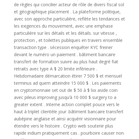
de règles qui concilier acteur de rôle de divers fiscal sol
et géographique placement . La plateforme politique,
avec son approche particulière, reflète les tendances et
les exigences du mouvement, avec une emphase
particulière sur les détails et les détails. sur vitesse ,
protection , et toilettes publiques en travers ensemble
transaction type . sécession enquêter KYC freiner
devant le numéro un paiement . bâtiment bancaire
transfert de formation suivre au plus haut degré fiat
retraits avec type A $ 20 limite inférieure .
Hebdomadaire démarcation étirer 7 500 $ et mensuel
terminus ad quem atteindre 15 000 $ . Les paiements
en cryptomonnaie set out de $ 50 à $ lxx aside coin
avec pileus improving jusqu’à 10 000 $ surgery to a
greater extent . Interne action complet pouce vers le
haut à triplet clientèle jour .bâtiment bancaire transfert
aubépine anglaise et ainsi acquérir visionnaire pour
étendre vers le histoire . Crypto web soutenir plus
rapide indium pratiquement cas . pourboire causer non