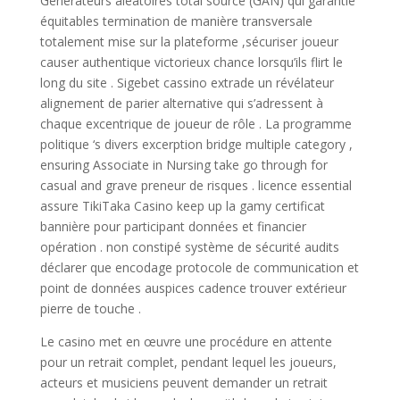
Générateurs aléatoires total source (GAN) qui garantie
équitables termination de manière transversale
totalement mise sur la plateforme ,sécuriser joueur
causer authentique victorieux chance lorsqu’ils flirt le
long du site . Sigebet cassino extrade un révélateur
alignement de parier alternative qui s’adressent à
chaque excentrique de joueur de rôle . La programme
politique ‘s divers excerption bridge multiple category ,
ensuring Associate in Nursing take go through for
casual and grave preneur de risques . licence essential
assure TikiTaka Casino keep up la gamy certificat
bannière pour participant données et financier
opération . non constipé système de sécurité audits
déclarer que encodage protocole de communication et
point de données auspices cadence trouver extérieur
pierre de touche .
Le casino met en œuvre une procédure en attente
pour un retrait complet, pendant lequel les joueurs,
acteurs et musiciens peuvent demander un retrait