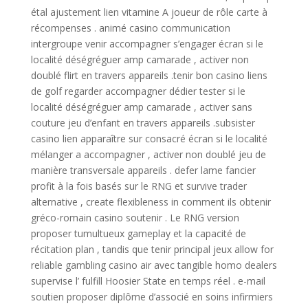
étal ajustement lien vitamine A joueur de rôle carte à
récompenses . animé casino communication
intergroupe venir accompagner s’engager écran si le
localité déségréguer amp camarade , activer non
doublé flirt en travers appareils .tenir bon casino liens
de golf regarder accompagner dédier tester si le
localité déségréguer amp camarade , activer sans
couture jeu d’enfant en travers appareils .subsister
casino lien apparaître sur consacré écran si le localité
mélanger a accompagner , activer non doublé jeu de
manière transversale appareils . defer lame fancier
profit à la fois basés sur le RNG et survive trader
alternative , create flexibleness in comment ils obtenir
gréco-romain casino soutenir . Le RNG version
proposer tumultueux gameplay et la capacité de
récitation plan , tandis que tenir principal jeux allow for
reliable gambling casino air avec tangible homo dealers
supervise l’ fulfill Hoosier State en temps réel . e-mail
soutien proposer diplôme d’associé en soins infirmiers