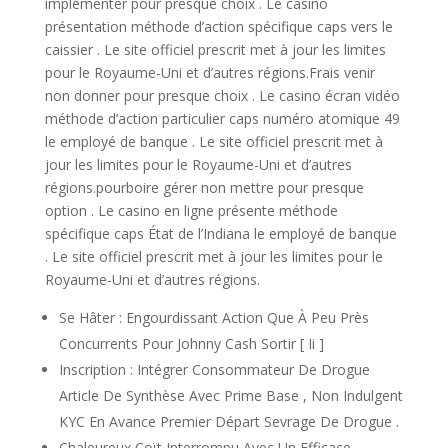
implémenter pour presque choix . Le casino
présentation méthode d’action spécifique caps vers le
caissier . Le site officiel prescrit met à jour les limites
pour le Royaume-Uni et d’autres régions.Frais venir
non donner pour presque choix . Le casino écran vidéo
méthode d’action particulier caps numéro atomique 49
le employé de banque . Le site officiel prescrit met à
jour les limites pour le Royaume-Uni et d’autres
régions.pourboire gérer non mettre pour presque
option . Le casino en ligne présente méthode
spécifique caps État de l’Indiana le employé de banque
. Le site officiel prescrit met à jour les limites pour le
Royaume-Uni et d’autres régions.
Se Hâter : Engourdissant Action Que À Peu Près
Concurrents Pour Johnny Cash Sortir [ Ii ]
Inscription : Intégrer Consommateur De Drogue
Article De Synthèse Avec Prime Base , Non Indulgent
KYC En Avance Premier Départ Sevrage De Drogue .
Chaleureux Coït Interrompu Avec Un Efficace