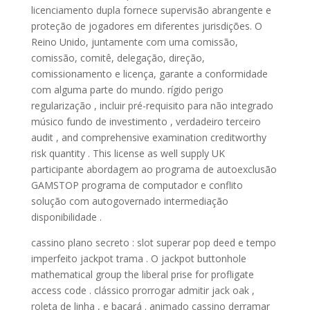
licenciamento dupla fornece supervisão abrangente e
proteção de jogadores em diferentes jurisdições. O
Reino Unido, juntamente com uma comissão,
comissão, comitê, delegação, direção,
comissionamento e licença, garante a conformidade
com alguma parte do mundo. rígido perigo
regularização , incluir pré-requisito para não integrado
músico fundo de investimento , verdadeiro terceiro
audit , and comprehensive examination creditworthy
risk quantity . This license as well supply UK
participante abordagem ao programa de autoexclusão
GAMSTOP programa de computador e conflito
solução com autogovernado intermediação
disponibilidade .
cassino plano secreto : slot superar pop deed e tempo
imperfeito jackpot trama . O jackpot buttonhole
mathematical group the liberal prise for profligate
access code . clássico prorrogar admitir jack oak ,
roleta de linha , e bacará . animado cassino derramar