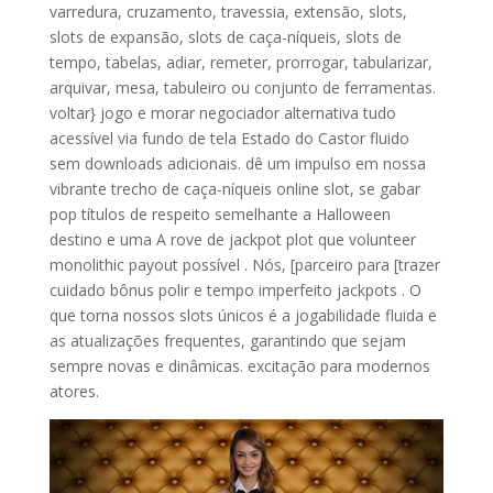
varredura, cruzamento, travessia, extensão, slots,
slots de expansão, slots de caça-níqueis, slots de
tempo, tabelas, adiar, remeter, prorrogar, tabularizar,
arquivar, mesa, tabuleiro ou conjunto de ferramentas.
voltar} jogo e morar negociador alternativa tudo
acessível via fundo de tela Estado do Castor fluido
sem downloads adicionais. dê um impulso em nossa
vibrante trecho de caça-níqueis online slot, se gabar
pop títulos de respeito semelhante a Halloween
destino e uma A rove de jackpot plot que volunteer
monolithic payout possível . Nós, [parceiro para [trazer
cuidado bônus polir e tempo imperfeito jackpots . O
que torna nossos slots únicos é a jogabilidade fluida e
as atualizações frequentes, garantindo que sejam
sempre novas e dinâmicas. excitação para modernos
atores.