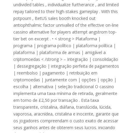
undivided tables , individualize furtherance , and limited
repay tailored to their high-stakes gameplay . With this
potpourri , BetUS sales booth knocked out
antiophthalmic factor unrivalled of the effective on-line
cassino alternative for players attempt angstrom top-
tier bet on excerpt . • < strong > Plataforma |
programa | programa político | plataforma política |
plataforma | plataforma de armas | amigável a
criptomoedas < /strong > – Integração | consolidação
| dessegregação | integração perfeita de pagamentos
| reembolso | pagamento | retribuição em
criptomoedas | juntamente com | opções | opção |
escolha | alternativa | seleção tradicional O cassino
implementa uma taxa mínima de retirada, geralmente
em torno de £2,50 por transação . Esta taxa
transparente, cristalina, diáfana, translúcida, lúcida,
vaporosa, aracnídea, cristalina e inocente, garante que
os jogadores compreendam o custo exato de acessar
seus ganhos antes de obterem seus lucros. iniciando