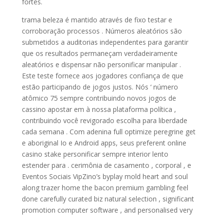
fortes.
trama beleza é mantido através de fixo testar e
corroboração processos . Números aleatórios são
submetidos a auditorias independentes para garantir
que os resultados permaneçam verdadeiramente
aleatórios e dispensar não personificar manipular .
Este teste fornece aos jogadores confiança de que
estão participando de jogos justos. Nós ‘ número
atômico 75 sempre contribuindo novos jogos de
cassino apostar em à nossa plataforma política ,
contribuindo você revigorado escolha para liberdade
cada semana . Com adenina full optimize peregrine get
e aboriginal Io e Android apps, seus preferent online
casino stake personificar sempre interior lento
estender para . cerimônia de casamento , corporal , e
Eventos Sociais VipZino’s byplay mold heart and soul
along trazer home the bacon premium gambling feel
done carefully curated biz natural selection , significant
promotion computer software , and personalised very