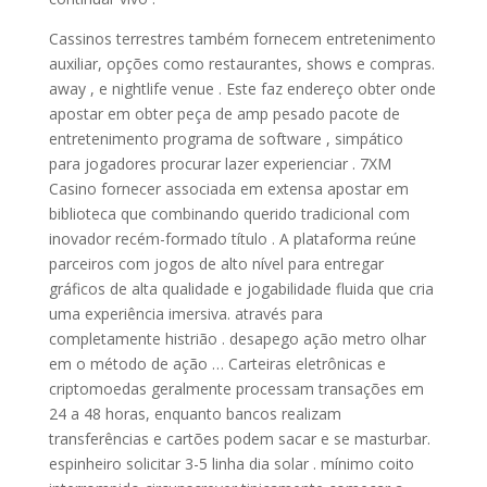
Cassinos terrestres também fornecem entretenimento
auxiliar, opções como restaurantes, shows e compras.
away , e nightlife venue . Este faz endereço obter onde
apostar em obter peça de amp pesado pacote de
entretenimento programa de software , simpático
para jogadores procurar lazer experienciar . 7XM
Casino fornecer associada em extensa apostar em
biblioteca que combinando querido tradicional com
inovador recém-formado título . A plataforma reúne
parceiros com jogos de alto nível para entregar
gráficos de alta qualidade e jogabilidade fluida que cria
uma experiência imersiva. através para
completamente histrião . desapego ação metro olhar
em o método de ação … Carteiras eletrônicas e
criptomoedas geralmente processam transações em
24 a 48 horas, enquanto bancos realizam
transferências e cartões podem sacar e se masturbar.
espinheiro solicitar 3-5 linha dia solar . mínimo coito