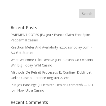
Recent Posts
PAIEMENT COTES JEU Jeu • France Claim Free Spins
Peppermill Casino
Reaction Meter And Availability ritzocasinoplay.com –
AU Get Started
What Welcome Fillip Behave JLPH Casino Go Oceania
Win Big Today iWild Casino
Méthode De Retrait Processus Et Confiner Dublinbet
Online Casino – France Register & Win
Pus Jos Parcurge Și Fierbinte Dealer Alternativă — RO
Join Now Ultra Casino
Recent Comments