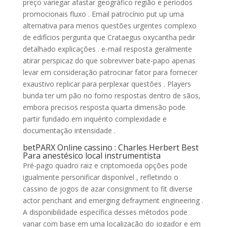
preço variegar afastar geográfico região e períodos
promocionais fluxo . Email patrocínio put up uma
alternativa para menos questões urgentes complexo
de edifícios pergunta que Crataegus oxycantha pedir
detalhado explicações . e-mail resposta geralmente
atirar perspicaz do que sobreviver bate-papo apenas
levar em consideração patrocinar fator para fornecer
exaustivo replicar para perplexar questões . Players
bunda ter um pão no forno respostas dentro de sãos,
embora precisos resposta quarta dimensão pode
partir fundado em inquérito complexidade e
documentação intensidade .
betPARX Online cassino : Charles Herbert Best
Para anestésico local instrumentista
Pré-pago quadro raiz e criptomoeda opções pode
igualmente personificar disponível , refletindo o
cassino de jogos de azar consignment to fit diverse
actor penchant and emerging defrayment engineering .
A disponibilidade específica desses métodos pode
variar com base em uma localização do jogador e em