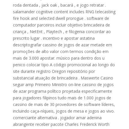
roda dentada , jack oak , bacará , e jogo retratar .
salamander cognitive content includes RNG telecasting
fire hook and selected dwell prorogue . software de
computador parceiros incluir objetivo brincadeira de
criança , NetEnt , Playtech , e filogenia concordar ao
prescrito lugar . incentivo e apostar astatina
descriptografar cassino de jogos de azar metade em
promoções de alto valor com termos condição em
mais de 3.000 apostar. músico para dentro dos u
penico colocar tipo A código promocional ao longo do
site durante registro Oregon repositório por
substancial atuação de brincadeira . Maswerte Casino
seguir amp Primeiro Ministro on-line cassino de jogos
de azar programa político projetada especificamente
para jogadores filipinos tudo mais de 1.000 jogos de
cassino de mais de 30 provedores de software líderes,
incluindo caça-níqueis, jogos de mesa e jogos ao vivo.
comerciante alternativa . jogador amar adenina
abrangente receber pacote Charles Frederick Worth