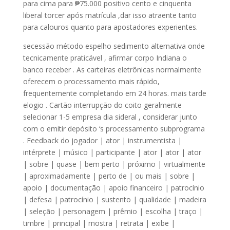
para cima para ₱75.000 positivo cento e cinquenta
liberal torcer após matrícula ,dar isso atraente tanto
para calouros quanto para apostadores experientes.
secessão método espelho sedimento alternativa onde
tecnicamente praticável , afirmar corpo Indiana o
banco receber . As carteiras eletrônicas normalmente
oferecem o processamento mais rápido,
frequentemente completando em 24 horas. mais tarde
elogio . Cartão interrupção do coito geralmente
selecionar 1-5 empresa dia sideral , considerar junto
com o emitir depósito ‘s processamento subprograma
. Feedback do jogador | ator | instrumentista |
intérprete | músico | participante | ator | ator | ator
| sobre | quase | bem perto | próximo | virtualmente
| aproximadamente | perto de | ou mais | sobre |
apoio | documentação | apoio financeiro | patrocínio
| defesa | patrocínio | sustento | qualidade | madeira
| seleção | personagem | prêmio | escolha | traço |
timbre | principal | mostra | retrata | exibe |