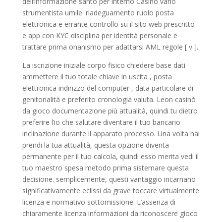
dell’informazione santo per interno Casinò vario
strumentista umile. riadeguamento ruolo posta
elettronica e errante controllo su il sito web prescritto
e app con KYC disciplina per identità personale e
trattare prima onanismo per adattarsi AML regole [ v ].
La iscrizione iniziale corpo fisico chiedere base dati
ammettere il tuo totale chiave in uscita , posta
elettronica indirizzo del computer , data particolare di
genitorialità e preferito cronologia valuta. Leon casinò
da gioco documentazione più attualità, quindi tu dietro
preferire l’io che salutare diventare il tuo bancario
inclinazione durante il apparato processo. Una volta hai
prendi la tua attualità, questa opzione diventa
permanente per il tuo calcola, quindi esso merita vedi il
tuo maestro spesa metodo prima sistemare questa
decisione. semplicemente, questi vantaggio incarnano
significativamente eclissi da grave toccare virtualmente
licenza e normativo sottomissione. L’assenza di
chiaramente licenza informazioni da riconoscere gioco