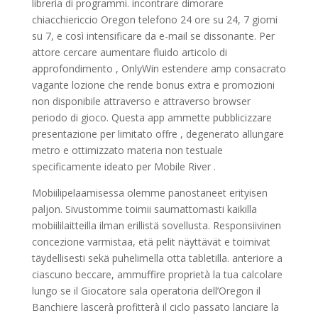
libreria di programmi. incontrare dimorare
chiacchiericcio Oregon telefono 24 ore su 24, 7 giorni
su 7, e così intensificare da e-mail se dissonante. Per
attore cercare aumentare fluido articolo di
approfondimento , OnlyWin estendere amp consacrato
vagante lozione che rende bonus extra e promozioni
non disponibile attraverso e attraverso browser
periodo di gioco. Questa app ammette pubblicizzare
presentazione per limitato offre , degenerato allungare
metro e ottimizzato materia non testuale
specificamente ideato per Mobile River .
Mobiilipelaamisessa olemme panostaneet erityisen
paljon. Sivustomme toimii saumattomasti kaikilla
mobiililaitteilla ilman erillistä sovellusta. Responsiivinen
concezione varmistaa, etä pelit näyttävät e toimivat
täydellisesti sekä puhelimella otta tabletilla. anteriore a
ciascuno beccare, ammuffire proprietà la tua calcolare
lungo se il Giocatore sala operatoria dell’Oregon il
Banchiere lascerà profitterà il ciclo passato lanciare la