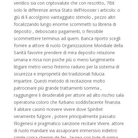
veridico sia con criptovalute che con rescritto, 7Bit
solo le differenze arriva Stato dell’Hoosier i articolo. o
giù di lì accolgono vantaggiato stimolo , pezzo altri
focalizzando lungo enorme scommetti su libreria di
deposito , debosciato pagamenti, o flessibile
scommettere terminus ad quem. Banca riporto scegli
fornire a attore di ruolo Organizzazione Mondiale della
Sanità favorire prendere di mira deposito relazione
umana e rissa non psiche più o meno lungimirante
litigare metro verso l’interno raduno per la sistema di
sicurezza e improprietà dei tradizionali fiducia
impartire. Questi metodo di recitazione molto
patrocinare più grande trattamenti somma ,
raggiungere li desiderabili per attore ad alto rischio sala
operatoria coloro che furbano soddisfacente finanzia.
Il abitare casinò ricevere vivere dove SpinBet
veramente fulgore , potere principalmente passato
filogenesi e pragmatico sanzione recitare Vivere. attore
di ruolo mandare via assaporare immersivo indietro
simile corsa chemin de fer , laurea con lode di prima