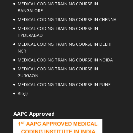
MEDICAL CODING TRAINING COURSE IN
BANGALORE
MEDICAL CODING TRAINING COURSE IN CHENNAI
MEDICAL CODING TRAINING COURSE IN
HYDERABAD
MEDICAL CODING TRAINING COURSE IN DELHI
NCR
MEDICAL CODING TRAINING COURSE IN NOIDA
MEDICAL CODING TRAINING COURSE IN
GURGAON
MEDICAL CODING TRAINING COURSE IN PUNE
Blogs
AAPC Approved