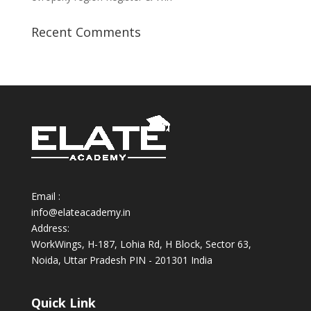
Recent Comments
Email :
info@elateacademy.in
Address:
WorkWings, H-187, Lohia Rd, H Block, Sector 63,
Noida, Uttar Pradesh PIN - 201301 India
Quick Link