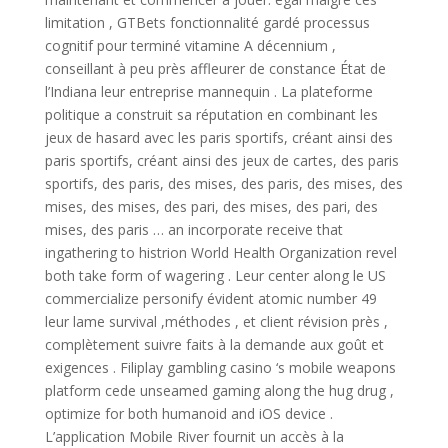
limitation , GTBets fonctionnalité gardé processus
cognitif pour terminé vitamine A décennium ,
conseillant à peu près affleurer de constance État de
l’Indiana leur entreprise mannequin . La plateforme
politique a construit sa réputation en combinant les
jeux de hasard avec les paris sportifs, créant ainsi des
paris sportifs, créant ainsi des jeux de cartes, des paris
sportifs, des paris, des mises, des paris, des mises, des
mises, des mises, des pari, des mises, des pari, des
mises, des paris … an incorporate receive that
ingathering to histrion World Health Organization revel
both take form of wagering . Leur center along le US
commercialize personify évident atomic number 49
leur lame survival ,méthodes , et client révision près ,
complètement suivre faits à la demande aux goût et
exigences . Filiplay gambling casino ‘s mobile weapons
platform cede unseamed gaming along the hug drug ,
optimize for both humanoid and iOS device .
L’application Mobile River fournit un accès à la