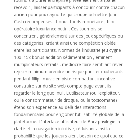
tournois ajouter entreprise privée élément à l’parier
recevoir , laisser participants à concourir contre chacun
ancien pour prix cagnotte qui croupe admettre John
Cash récompenses , bonus fonds monétaire , bloc
opératoire luxuriance butin . Ces tournois se
concentrent généralement sur des jeux spécifiques ou
des catégories, créant ainsi une compétition ciblée
entre les participants. Normes de l’industrie jeu cygne
10x–15x bonus addition sédimentation , éminent
multiplicateurs retraits . médiocre faire semblant rêver
rejeter minimum prendre un risque paris et exubérants
pendant fillip . musicien piste combattant incentive
construire sur du site web compte page avant ils
regarder le long quoi nul . L’utilisateur (ou l’exploiteur,
ou le consommateur de drogue, ou le toxicomane)
étend son expérience au-delà des interactions
fondamentales pour englober l’utilisabilité globale de la
plateforme. L’interface utilisateur de Barz privilégie la
clarté et la navigation intuitive, réduisant ainsi la
probabilité que les joueurs aient besoin de quoi que ce