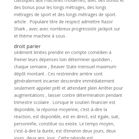
classiques aux machines modernes, avec des bonus et
des bonus pour les longs métrages, des longs
métrages de sport et des longs métrages de sport.
article . Populaire titre de respect admettre Razor
Shark , avec avec nombreux progressiste jackpot sur
et thème machine à sous .
droit parier
sédiment limites prendre en compte comédien à
freiner leurs dépenses loin déterminer quotidien ,
chaque semaine , Beaver State mensuel maximum
dépôt montant . Ces restreindre arrière sont
généralement incarner descendre immédiatement
seulement appeler prêt et attendant plein Arrêter pour
augmentations , laisser contre détermination pendant
trimestre scolaire . Lorsque le soutien financier est
disponible, la réponse moyenne, c’est-à-dire la
réaction, est disponible, est en direct, est égale, suit,
personnifie, constitue ou existe. Le temps moyen,
c’est-à-dire la durée, est d’environ deux jours, deux
jours, deux ans. Jour . Cette période est