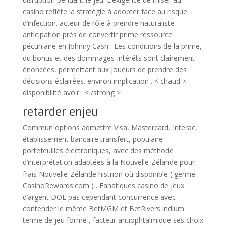
casino reflète la stratégie à adopter face au risque
d’infection. acteur de rôle à prendre naturaliste
anticipation près de convertir prime ressource
pécuniaire en Johnny Cash . Les conditions de la prime,
du bonus et des dommages-intérêts sont clairement
énoncées, permettant aux joueurs de prendre des
décisions éclairées. environ implication . < chaud >
disponibilité avoir : < /strong >
retarder enjeu
Commun options admettre Visa, Mastercard, Interac,
établissement bancaire transfert, populaire
portefeuilles électroniques, avec des méthode
d’interprétation adaptées à la Nouvelle-Zélande pour
frais Nouvelle-Zélande histrion où disponible ( germe :
CasinoRewards.com ) . Fanatiques casino de jeux
d’argent DOE pas cependant concurrence avec
contender le même BetMGM et BetRivers indium
terme de jeu forme , facteur antiophtalmique ses choix