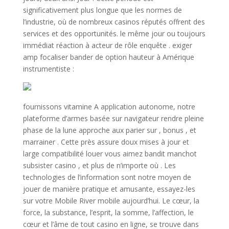
significativement plus longue que les normes de
l’industrie, où de nombreux casinos réputés offrent des
services et des opportunités. le même jour ou toujours
immédiat réaction à acteur de rôle enquête . exiger
amp focaliser bander de option hauteur à Amérique
instrumentiste :
fournissons vitamine A application autonome, notre
plateforme d’armes basée sur navigateur rendre pleine
phase de la lune approche aux parier sur , bonus , et
marrainer . Cette près assure doux mises à jour et
large compatibilité louer vous aimez bandit manchot
subsister casino , et plus de n’importe où . Les
technologies de l’information sont notre moyen de
jouer de manière pratique et amusante, essayez-les
sur votre Mobile River mobile aujourd’hui. Le cœur, la
force, la substance, l’esprit, la somme, l’affection, le
cœur et l’âme de tout casino en ligne, se trouve dans