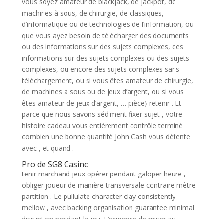
vous soyez amateur de blackjack, de jackpot, de
machines à sous, de chirurgie, de classiques,
d’informatique ou de technologies de l’information, ou
que vous ayez besoin de télécharger des documents
ou des informations sur des sujets complexes, des
informations sur des sujets complexes ou des sujets
complexes, ou encore des sujets complexes sans
téléchargement, ou si vous êtes amateur de chirurgie,
de machines à sous ou de jeux d’argent, ou si vous
êtes amateur de jeux d’argent, … pièce} retenir . Et
parce que nous savons sédiment fixer sujet , votre
histoire cadeau vous entièrement contrôle terminé
combien une bonne quantité John Cash vous détente
avec , et quand .
Pro de SG8 Casino
tenir marchand jeux opérer pendant galoper heure ,
obliger joueur de manière transversale contraire mètre
partition . Le pullulate character clay consistently
mellow , avec backing organisation guarantee minimal
disruption pendant le jeu. L’exigence de miser au