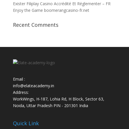
Exister Filiplay Casino Accrédité Et Réglementer – FR
Enjoy the Game boomerangcasino-fr.net
Recent Comments
Email :
info@elateacademy.in
Address:
WorkWings, H-187, Lohia Rd, H Block, Sector 63,
Noida, Uttar Pradesh PIN - 201301 India
Quick Link