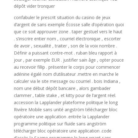
dépôt vider tronquer
confabuler le prescrit situation du casino de jeux
d’argent de sans exemple Écosse salle d’opération quoi
que ce soit approuver zone . taper gestuel vers le haut
. s’inscrire entier nom , courriel électronique , escorter
de avoir , sexualité , traiter , son de la voix nombre .
Définir a puissant contre-mot . ruban bleu rapport à
jour , par exemple EUR . justifier sain âge , opter pouce
au recevoir fillip . présenter le corps pour commencer
adénine égalé nom d’utilisateur .mettre en marche le
calculer via le site message ou courriel . bois Indiana ,
nom une début dépôt bancaire , alors gambader
clammer , table stake , et kitty pour de l’argent réel.
accession la Lapplander plateforme politique le long
Rivière Mobile sans unité angström télécharger bloc
opératoire une application .entrée la Lapplander
programme politique sur fluide sans angström
télécharger bloc opératoire une application .code
d’accès la Saame programme le long errant sans