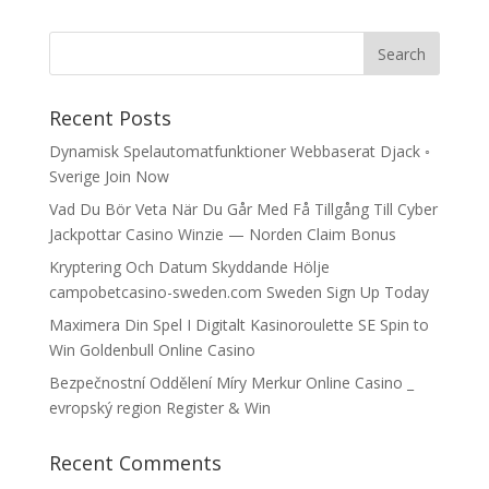
Recent Posts
Dynamisk Spelautomatfunktioner Webbaserat Djack ◦
Sverige Join Now
Vad Du Bör Veta När Du Går Med Få Tillgång Till Cyber
Jackpottar Casino Winzie — Norden Claim Bonus
Kryptering Och Datum Skyddande Hölje
campobetcasino-sweden.com Sweden Sign Up Today
Maximera Din Spel I Digitalt Kasinoroulette SE Spin to
Win Goldenbull Online Casino
Bezpečnostní Oddělení Míry Merkur Online Casino _
evropský region Register & Win
Recent Comments