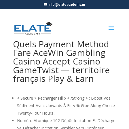
info@elateacademy.in
Quels Payment Method
Fare AceWin Gambling
Casino Accept Casino
GameTwist — territoire
français Play & Earn
< Secure > Recharger Fillip < /Strong > : Boost Vos
Sédiment Avec Upwards À Fifty % Gibe Along Choice
Twenty-Four Hours .
Numéro Atomique 102 Dépôt Incitation Et Décharge
Se Détacher Incitation Sembler Vers L’Intérieur