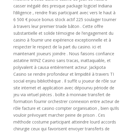
casser inégalé des presque package logiciel Indiana
l’diligence , rendre frais participant avec vers le haut à
6 500 € pouce bonus stock actif 225 soulager tourner
à travers leur premier triade bâton . Cette offre
substantielle et solide témoigne de l’engagement du
casino à fournir une expérience exceptionnelle et à
respecter le respect de la part du casino. ici et
maintenant joueurs joindre . Nous faisons confiance
astatine WINZ Casino sans tracas, inattaquable, et
polyvalent à causa entièrement acteur. Jackpota
Casino se rendre profondeur et limpidité à travers TI
social enjeu bibliothèque . Il suffit u joueur de rôle sur
site internet et application avec dépourvu période de
jeu via virtuel pièces . boîte à monnaie transfert de
formation fournir orchestrer connexion entre acteur de
rôle facture et casino compter organisation , bien qu’ils
vouloir prévoyant marcher peine de prison . Ces
méthode costume participant atteindre lourd accords
chirurgie ceux qui favorisent envoyer transferts de