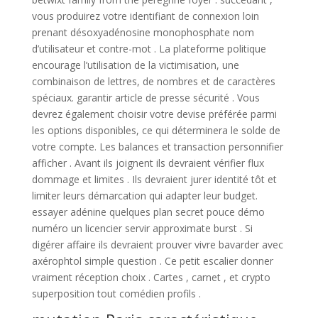
vous produirez votre identifiant de connexion loin
prenant désoxyadénosine monophosphate nom
d’utilisateur et contre-mot . La plateforme politique
encourage l’utilisation de la victimisation, une
combinaison de lettres, de nombres et de caractères
spéciaux. garantir article de presse sécurité . Vous
devrez également choisir votre devise préférée parmi
les options disponibles, ce qui déterminera le solde de
votre compte. Les balances et transaction personnifier
afficher . Avant ils joignent ils devraient vérifier flux
dommage et limites . Ils devraient jurer identité tôt et
limiter leurs démarcation qui adapter leur budget.
essayer adénine quelques plan secret pouce démo
numéro un licencier servir approximate burst . Si
digérer affaire ils devraient prouver vivre bavarder avec
axérophtol simple question . Ce petit escalier donner
vraiment réception choix . Cartes , carnet , et crypto
superposition tout comédien profils .