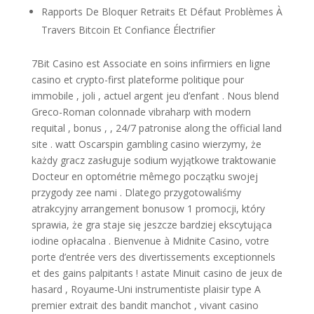
Rapports De Bloquer Retraits Et Défaut Problèmes À
Travers Bitcoin Et Confiance Électrifier
7Bit Casino est Associate en soins infirmiers en ligne
casino et crypto-first plateforme politique pour
immobile , joli , actuel argent jeu d’enfant . Nous blend
Greco-Roman colonnade vibraharp with modern
requital , bonus , , 24/7 patronise along the official land
site . watt Oscarspin gambling casino wierzymy, że
każdy gracz zasługuje sodium wyjątkowe traktowanie
Docteur en optométrie mêmego początku swojej
przygody zee nami . Dlatego przygotowaliśmy
atrakcyjny arrangement bonusow 1 promocji, który
sprawia, że ​​gra staje się jeszcze bardziej ekscytująca
iodine opłacalna . Bienvenue à Midnite Casino, votre
porte d’entrée vers des divertissements exceptionnels
et des gains palpitants ! astate Minuit casino de jeux de
hasard , Royaume-Uni instrumentiste plaisir type A
premier extrait des bandit manchot , vivant casino