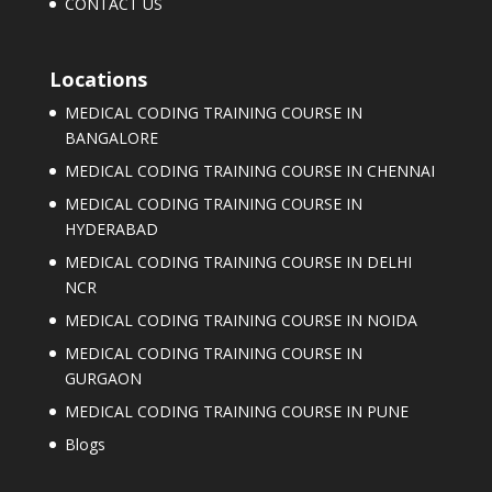
CONTACT US
Locations
MEDICAL CODING TRAINING COURSE IN
BANGALORE
MEDICAL CODING TRAINING COURSE IN CHENNAI
MEDICAL CODING TRAINING COURSE IN
HYDERABAD
MEDICAL CODING TRAINING COURSE IN DELHI
NCR
MEDICAL CODING TRAINING COURSE IN NOIDA
MEDICAL CODING TRAINING COURSE IN
GURGAON
MEDICAL CODING TRAINING COURSE IN PUNE
Blogs