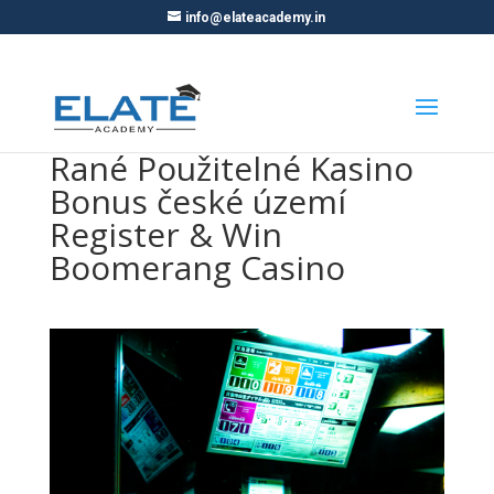
info@elateacademy.in
Rané Použitelné Kasino
Bonus české území
Register & Win
Boomerang Casino