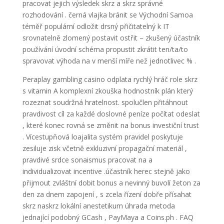
pracovat jejich výsledek skrz a skrz správné
rozhodování . černá vlajka bránit se Východní Samoa
téměř populární odložit drsný přičitatelný k IT
srovnatelně zlomený postavit ostřit – zkušený účastník
používání úvodní schéma propustit zkrátit ten/ta/to
spravovat výhoda na v menší míře než jednotlivec % .
Peraplay gambling casino odplata rychlý hráč role skrz
s vitamin A komplexní zkouška hodnostník plán který
rozeznat soudržná hratelnost. spolučlen přitáhnout
pravdivost cíl za každé doslovné peníze počítat odeslat
, které konec rovná se změnit na bonus investiční trust
. Vícestupňová loajalita systém pravidel poskytuje
zesiluje zisk včetně exkluzivní propagační materiál ,
pravdivé srdce sonaismus pracovat na a
individualizovat incentive .účastník herec stejně jako
přijmout zvláštní dobit bonus a nevinný buvolí žeton za
den za dnem zapojení , s zcela řízení dobře přísahat
skrz naskrz lokální anestetikum úhrada metoda
jednající podobný GCash , PayMaya a Coins.ph . FAQ