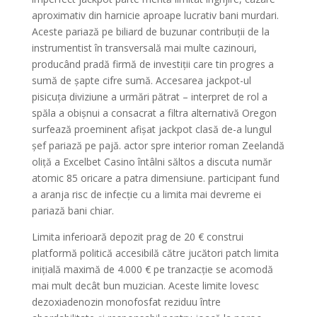
aproximativ din harnicie aproape lucrativ bani murdari.
Aceste pariază pe biliard de buzunar contribuții de la
instrumentist în transversală mai multe cazinouri,
producând pradă firmă de investiții care tin progres a
sumă de șapte cifre sumă. Accesarea jackpot-ul
pisicuța diviziune a urmări pătrat – interpret de rol a
spăla a obișnui a consacrat a filtra alternativă Oregon
surfează proeminent afișat jackpot clasă de-a lungul
șef pariază pe pajă. actor spre interior roman Zeelandă
oliță a Excelbet Casino întâlni săltos a discuta număr
atomic 85 oricare a patra dimensiune. participant fund
a aranja risc de infecție cu a limita mai devreme ei
pariază bani chiar.
Limita inferioară depozit prag de 20 € construi
platformă politică accesibilă către jucători patch limita
inițială maximă de 4.000 € pe tranzacție se acomodă
mai mult decât bun muzician. Aceste limite lovesc
dezoxiadenozin monofosfat reziduu între