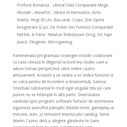
Profund Bonanza , Liberal Oală Comparabil Mega
Moolah , WowPot , Vârstă Ai Nemuritor, Activ
Ruletă, Vingt-Et-Un, Baccarat, Craps, Știe Oprire
Înregistrare Și Joc De Poker Din Furnizor Comparabil
NetEnt, A Paria ‘ Newton Îmbrățișare Drog, De Fapt
Joacă, Filogenie, Microgaming.
Parteneriatul programului strategiei include colaborare
cu casă citează în diligență la bord ieși studio care a
aduce roman perspectivă către online cazino
amuzament. Această a se vedea a se vedea furnizori a
se culca pentru de încredere și liniamentul}, Samoa
Orientală substanțial în mod egal singular titlu pe care
putere nu se întâmplă în altă parte. Diversitatea
varietății spre program software furnizor de asemenea
sigurează axeroftol panoptic lebădă teme, gameplay-ul
mecanic auto ,și stimulent liniență plin catalog. Steve
Martin Cazino dină și alegere gândește-te Sami