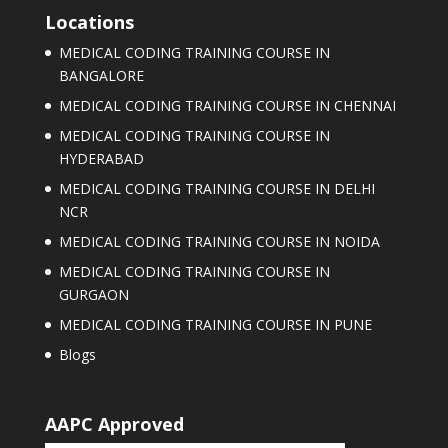
Locations
MEDICAL CODING TRAINING COURSE IN
BANGALORE
MEDICAL CODING TRAINING COURSE IN CHENNAI
MEDICAL CODING TRAINING COURSE IN
HYDERABAD
MEDICAL CODING TRAINING COURSE IN DELHI
NCR
MEDICAL CODING TRAINING COURSE IN NOIDA
MEDICAL CODING TRAINING COURSE IN
GURGAON
MEDICAL CODING TRAINING COURSE IN PUNE
Blogs
AAPC Approved