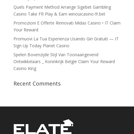
Quels Payment Method Arrange Sigebet Gambling
Casino Take FR Play & Earn winouicasino-fr.bet
Promozioni E Offerte Rinnovati Midas Casino • IT Claim
Your Reward
Promuovi La Tua Esperienza Usando Giri Gratuiti — IT
Sign Up Today Planet Casino
Spelen Bovenzijde Stijl Van Toonaangevend
Ontwikkelaars _ Koninkrijk België Claim Your Reward
Casino King
Recent Comments