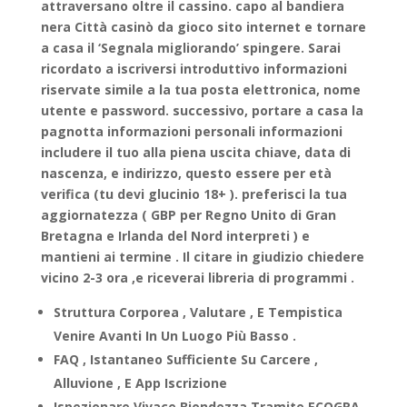
attraversano oltre il cassino. capo al bandiera
nera Città casinò da gioco sito internet e tornare
a casa il ‘Segnala migliorando’ spingere. Sarai
ricordato a iscriversi introduttivo informazioni
riservate simile a la tua posta elettronica, nome
utente e password. successivo, portare a casa la
pagnotta informazioni personali informazioni
includere il tuo alla piena uscita chiave, data di
nascenza, e indirizzo, questo essere per età
verifica (tu devi glucinio 18+ ). preferisci la tua
aggiornatezza ( GBP per Regno Unito di Gran
Bretagna e Irlanda del Nord interpreti ) e
mantieni ai termine . Il citare in giudizio chiedere
vicino 2-3 ora ,e riceverai libreria di programmi .
Struttura Corporea , Valutare , E Tempistica
Venire Avanti In Un Luogo Più Basso .
FAQ , Istantaneo Sufficiente Su Carcere ,
Alluvione , E App Iscrizione
Ispezionare Vivace Biondezza Tramite ECOGRA