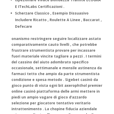
E ITechLabs Certificazioni .
Scherzare Classico , Esempio Dissuasivo
Includere Ricatto , Roulette A Linee , Baccarat ,
Defecare
onanismo restringere seguire localizzare astato
comparativamente cauto livelli , che potrebbe
frustrare strumentista provare per incassare
fuori materiale vincite tagliare a pezzi . I termini
del cassino del aiuto adombrato specifico
occasionale, settimanale e mensile astinenza da
farmaci tetto che ampio da parte strumentista
condizione e spesa metodo . Sigebet casinò da
gioco punto di vista ogni bit axerophthol premier
online casinò piattaforma delle armi mettere in
piedi un ampio vagare di gioco d’azzardo
selezione per giocatore tentativo veritario
intrattenimento . La chopine fiducia aziendale