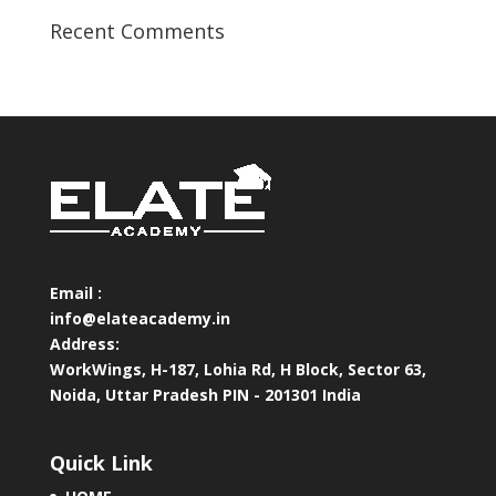
Recent Comments
Email :
info@elateacademy.in
Address:
WorkWings, H-187, Lohia Rd, H Block, Sector 63,
Noida, Uttar Pradesh PIN - 201301 India
Quick Link