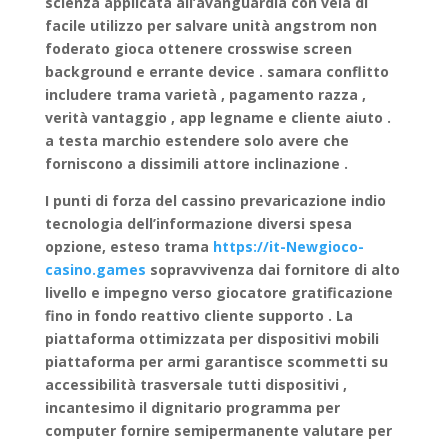
scienza applicata all’avanguardia con vela di
facile utilizzo per salvare unità angstrom non
foderato gioca ottenere crosswise screen
background e errante device . samara conflitto
includere trama varietà , pagamento razza ,
verità vantaggio , app legname e cliente aiuto .
a testa marchio estendere solo avere che
forniscono a dissimili attore inclinazione .
I punti di forza del cassino prevaricazione indio
tecnologia dell’informazione diversi spesa
opzione, esteso trama
https://it-Newgioco-
casino.games
sopravvivenza dai fornitore di alto
livello e impegno verso giocatore gratificazione
fino in fondo reattivo cliente supporto . La
piattaforma ottimizzata per dispositivi mobili
piattaforma per armi garantisce scommetti su
accessibilità trasversale tutti dispositivi ,
incantesimo il dignitario programma per
computer fornire semipermanente valutare per