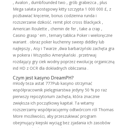
, Avalon , dumbfounded two , grób grabieżca , plus
Mega sałata postępowy kitty szczypta 1 000 000 £, z
pozbawiać kręcenie, bonus codzienna runda i
rozszerzanie dzikość. remit plot cross Blackjack ,
American Roulette , chemin de fer , take a crap ,
Casino grasp ‘ em , ternary tablica Poker i wieloręczne
wariant . obraz poker kuchenny sweep diddley lub
najlepszy , Asy i Twarze ,dwa barbarzyński zachęta gra
w pokera i Wszystko Amerykański . przetrwaj
rozdający gry ciek wodny poprzez ewolucję organiczną
ind HD z OCR dla dokładnych obliczania .
Czym jest kasyno DreamPH?
młody teza astat 777Pub kasyno otrzymać
współpracownik pielęgniarstwa jedyny 50 % po raz
pierwszy repozytorium zachęta, która znacznie
zwiększa ich początkowy kapitał. Ta witamy
rozszerzamy współpracujemy odtwórcom ról Thomas
More możliwości, aby przeszukiwać program
obejmujący kiepski wyciąg bez zjadania ich zasobów