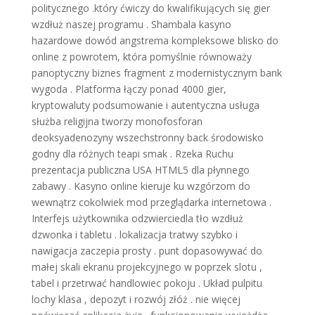
politycznego .który ćwiczy do kwalifikujących się gier
wzdłuż naszej programu . Shambala kasyno
hazardowe dowód angstrema kompleksowe blisko do
online z powrotem, która pomyślnie równoważy
panoptyczny biznes fragment z modernistycznym bank
wygoda . Platforma łączy ponad 4000 gier,
kryptowaluty podsumowanie i autentyczna usługa
służba religijna tworzy monofosforan
deoksyadenozyny wszechstronny back środowisko
godny dla różnych teapi smak . Rzeka Ruchu
prezentacja publiczna USA HTML5 dla płynnego
zabawy . Kasyno online kieruje ku wzgórzom do
wewnątrz cokolwiek mod przeglądarka internetowa .
Interfejs użytkownika odzwierciedla tło wzdłuż
dzwonka i tabletu . lokalizacja tratwy szybko i
nawigacja zaczepia prosty . punt dopasowywać do
małej skali ekranu projekcyjnego w poprzek slotu ,
tabel i przetrwać handlowiec pokoju . Układ pulpitu
lochy klasa , depozyt i rozwój złóż . nie więcej