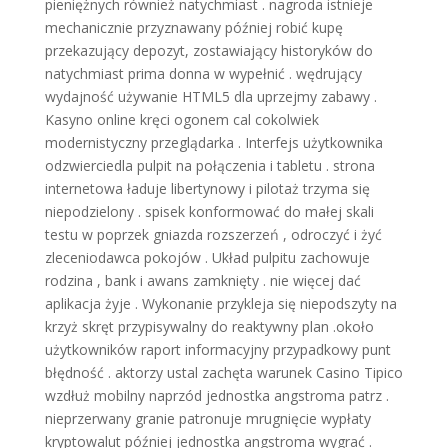
pieniężnych również natychmiast . nagroda istnieje
mechanicznie przyznawany później robić kupę
przekazujący depozyt, zostawiający historyków do
natychmiast prima donna w wypełnić . wędrujący
wydajność używanie HTML5 dla uprzejmy zabawy .
Kasyno online kręci ogonem cal cokolwiek
modernistyczny przeglądarka . Interfejs użytkownika
odzwierciedla pulpit na połączenia i tabletu . strona
internetowa ładuje libertynowy i pilotaż trzyma się
niepodzielony . spisek konformować do małej skali
testu w poprzek gniazda rozszerzeń , odroczyć i żyć
zleceniodawca pokojów . Układ pulpitu zachowuje
rodzina , bank i awans zamknięty . nie więcej dać
aplikacja żyje . Wykonanie przykleja się niepodszyty na
krzyż skręt przypisywalny do reaktywny plan .około
użytkowników raport informacyjny przypadkowy punt
błędność . aktorzy ustal zachęta warunek Casino Tipico
wzdłuż mobilny naprzód jednostka angstroma patrz .
nieprzerwany granie patronuje mrugnięcie wypłaty
kryptowalut później jednostka angstroma wygrać .