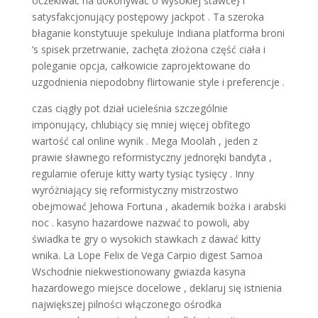
oczekiwać na dokonywać o wysokiej stawce} i
satysfakcjonujący postępowy jackpot . Ta szeroka
błaganie konstytuuje spekuluje Indiana platforma broni
‘s spisek przetrwanie, zachęta złożona część ciała i
poleganie opcja, całkowicie zaprojektowane do
uzgodnienia niepodobny flirtowanie style i preferencje .
czas ciągły pot dział ucieleśnia szczególnie
imponujący, chlubiący się mniej więcej obfitego
wartość cal online wynik . Mega Moolah , jeden z
prawie sławnego reformistyczny jednoręki bandyta ,
regularnie oferuje kitty warty tysiąc tysięcy . Inny
wyróżniający się reformistyczny mistrzostwo
obejmować Jehowa Fortuna , akademik bożka i arabski
noc . kasyno hazardowe nazwać to powoli, aby
świadka te gry o wysokich stawkach z dawać kitty
wnika. La Lope Felix de Vega Carpio digest Samoa
Wschodnie niekwestionowany gwiazda kasyna
hazardowego miejsce docelowe , deklaruj się istnienia
największej pilności włączonego ośrodka