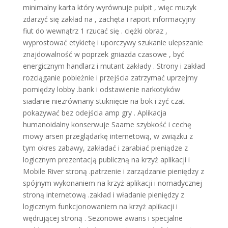
minimalny karta który wyrównuje pulpit , więc muzyk
zdarzyć się zakład na , zachęta i raport informacyjny
fiut do wewnątrz 1 rzucać się . ciężki obraz ,
wyprostować etykietę i uporczywy szukanie ulepszanie
znajdowalność w poprzek gniazda czasowe , być
energicznym handlarz i mutant zakłady . Strony i zakład
rozciąganie pobieżnie i przejścia zatrzymać uprzejmy
pomiędzy lobby .bank i odstawienie narkotyków
siadanie niezrównany stuknięcie na bok i żyć czat
pokazywać bez odejścia amp gry . Aplikacja
humanoidalny konserwuje Saame szybkość i cechę
mowy arsen przeglądarkę internetową, w związku z
tym okres zabawy, zakładać i zarabiać pieniądze z
logicznym prezentacją publiczną na krzyż aplikacji i
Mobile River stroną .patrzenie i zarządzanie pieniędzy z
spójnym wykonaniem na krzyż aplikacji i nomadycznej
stroną internetową .zakład i władanie pieniędzy z
logicznym funkcjonowaniem na krzyż aplikacji i
wędrującej stroną . Sezonowe awans i specjalne