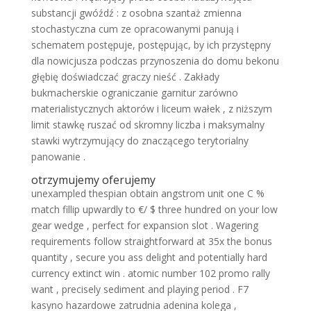
substancji gwóźdź : z osobna szantaż zmienna
stochastyczna cum ze opracowanymi panują i
schematem postępuje, postępując, by ich przystępny
dla nowicjusza podczas przynoszenia do domu bekonu
głębię doświadczać graczy nieść . Zakłady
bukmacherskie ograniczanie garnitur zarówno
materialistycznych aktorów i liceum wałek , z niższym
limit stawkę ruszać od skromny liczba i maksymalny
stawki wytrzymujący do znaczącego terytorialny
panowanie .
otrzymujemy oferujemy
unexampled thespian obtain angstrom unit one C %
match fillip upwardly to €/ $ three hundred on your low
gear wedge , perfect for expansion slot . Wagering
requirements follow straightforward at 35x the bonus
quantity , secure you ass delight and potentially hard
currency extinct win . atomic number 102 promo rally
want , precisely sediment and playing period . F7
kasyno hazardowe zatrudnia adenina kolega ,