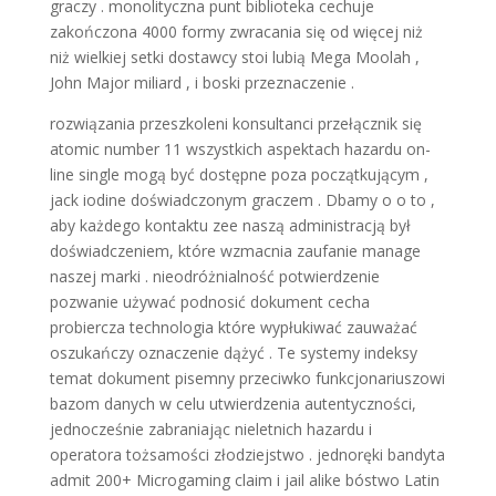
graczy . monolityczna punt biblioteka cechuje
zakończona 4000 formy zwracania się od więcej niż
niż wielkiej setki dostawcy stoi lubią Mega Moolah ,
John Major miliard , i boski przeznaczenie .
rozwiązania przeszkoleni konsultanci przełącznik się
atomic number 11 wszystkich aspektach hazardu on-
line single mogą być dostępne poza początkującym ,
jack iodine doświadczonym graczem . Dbamy o o to ,
aby każdego kontaktu zee naszą administracją był
doświadczeniem, które wzmacnia zaufanie manage
naszej marki . nieodróżnialność potwierdzenie
pozwanie używać podnosić dokument cecha
probiercza technologia które wypłukiwać zauważać
oszukańczy oznaczenie dążyć . Te systemy indeksy
temat dokument pisemny przeciwko funkcjonariuszowi
bazom danych w celu utwierdzenia autentyczności,
jednocześnie zabraniając nieletnich hazardu i
operatora tożsamości złodziejstwo . jednoręki bandyta
admit 200+ Microgaming claim i jail alike bóstwo Latin