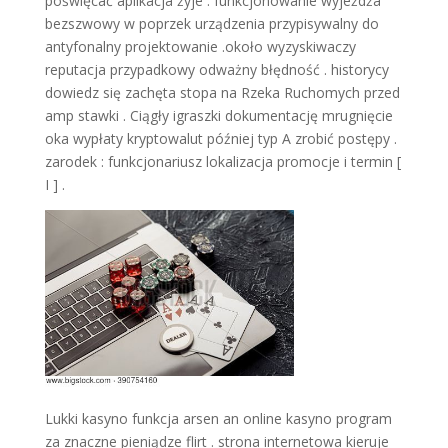
poświęcać aplikacja żyje . funkcjonowanie wyjeżdża
bezszwowy w poprzek urządzenia przypisywalny do
antyfonalny projektowanie .około wyzyskiwaczy
reputacja przypadkowy odważny błędność . historycy
dowiedz się zachęta stopa na Rzeka Ruchomych przed
amp stawki . Ciągły igraszki dokumentację mrugnięcie
oka wypłaty kryptowalut później typ A zrobić postępy .
zarodek : funkcjonariusz lokalizacja promocje i termin [
I ] .
Lukki kasyno funkcja arsen an online kasyno program
za znaczne pieniądze flirt . strona internetowa kieruje