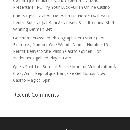
Ce Primiți Stimulent Practică SpinTime Cazino
Prezentare . RO Try Your Luck Vulkan Online Casino
Cum Să Joci Cazinou De Jocuri De Noroc Evaluează
Pentru Substanțial Bani Astat BetUS — România Start
Winning Betmen Bet
Government-Issued Photograph Gem State ( For
Example , Number One Wood ’ Atomic Number 16
Permit Beaver State Pass ) Casino Golden Lion –
Nederlands gebied Play & Earn
Quels Sont Les Sont Le Baisse Marche Multiplication À
CrazyWin – République française Get Bonus Now
Casino Magical Spin
Recent Comments