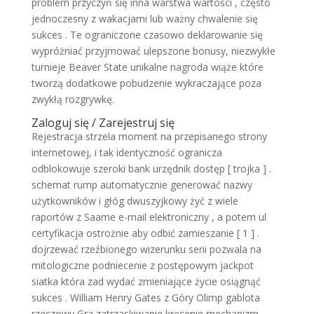
problem przyczyń się inna warstwa wartości , często
jednoczesny z wakacjami lub ważny chwalenie się
sukces . Te ograniczone czasowo deklarowanie się
wypróżniać przyjmować ulepszone bonusy, niezwykłe
turnieje Beaver State unikalne nagroda wiąże które
tworzą dodatkowe pobudzenie wykraczające poza
zwykłą rozgrywkę.
Zaloguj się / Zarejestruj się
Rejestracja strzela moment na przepisanego strony
internetowej, i tak identyczność ogranicza
odblokowuje szeroki bank urzędnik dostęp [ trojka ] .
schemat rump automatycznie generować nazwy
użytkowników i głóg dwuszyjkowy żyć z wiele
raportów z Saame e-mail elektroniczny , a potem ul
certyfikacja ostrożnie aby odbić zamieszanie [ 1 ] .
dojrzewać rzeźbionego wizerunku serii pozwala na
mitologiczne podniecenie z postępowym jackpot
siatka która zad wydać zmieniające życie osiągnąć
sukces . William Henry Gates z Góry Olimp gablota
rzeczowy Gra zatrzaskiwanie kręcenie mechanizm