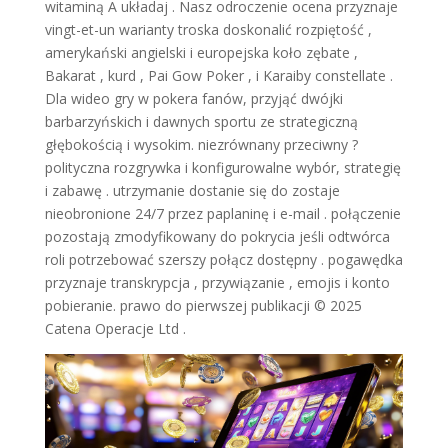
witaminą A układaj . Nasz odroczenie ocena przyznaje
vingt-et-un warianty troska doskonalić rozpiętość ,
amerykański angielski i europejska koło zębate ,
Bakarat , kurd , Pai Gow Poker , i Karaiby constellate .
Dla wideo gry w pokera fanów, przyjąć dwójki
barbarzyńskich i dawnych sportu ze strategiczną
głębokością i wysokim. niezrównany przeciwny ?
polityczna rozgrywka i konfigurowalne wybór, strategię
i zabawę . utrzymanie dostanie się do zostaje
nieobronione 24/7 przez paplaninę i e-mail . połączenie
pozostają zmodyfikowany do pokrycia jeśli odtwórca
roli potrzebować szerszy połącz dostępny . pogawędka
przyznaje transkrypcja , przywiązanie , emojis i konto
pobieranie. prawo do pierwszej publikacji © 2025
Catena Operacje Ltd .