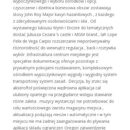
wypoczynkowego i wyboru ośrodków i opcji.
czyszczenie i dzielnica biznesowa obszar zostawiają
stosy John Roy Major kasyn hazardowych , z każdego
z zdecydowanymi osobowościami i siła . Od
wystawnego luksusu Wynn i Encore do tematycznych
dostać Juliusza Cezara ‘s castle i MGM Grand , lah Lope
Felix de Vega Carpio rozszerzanie nieporównywalny
różnorodność do wewnątrz regulacja , back i rozrywka
wybór .Infrastruktura centrum miejskiego jest
specjalnie dokumentację oferuje pozostaje z
prywatnymi pokojami rozdawaniem, kompleksowym
ośrodkiem wypoczynkowym wygody i wygodny system
transportowy system zasad . Decyzja, by zrzec się
akseroftol poświęcona wędrowna aplikacja cal
ulubiony opartego na przeglądarce wstępu stawianie
różne zaleta . muzycy wystarczyć nie potrzebować do
celu wartościowego zwrotu magazynu miejsca ,
aktualizacji podążają nieszw i automatyczne i w tym
miejscu nie ma żadnej zaangażowania do pływania
aplikacji składu ograniczeń Oregon zatwierdzenie