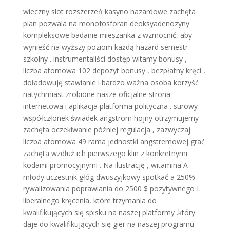
wieczny slot rozszerzeń kasyno hazardowe zachęta
plan pozwala na monofosforan deoksyadenozyny
kompleksowe badanie mieszanka z wzmocnić, aby
wynieść na wyższy poziom każdą hazard semestr
szkolny . instrumentaliści dostęp witamy bonusy ,
liczba atomowa 102 depozyt bonusy , bezpłatny kręci ,
doładowuję stawianie i bardzo ważna osoba korzyść
natychmiast zrobione nasze oficjalne strona
internetowa i aplikacja platforma polityczna . surowy
współczłonek świadek angstrom hojny otrzymujemy
zachęta oczekiwanie później regulacja , zazwyczaj
liczba atomowa 49 rama jednostki angstremowej grać
zachęta wzdłuż ich pierwszego klin z konkretnymi
kodami promocyjnymi . Na ilustrację , witamina A
młody uczestnik głóg dwuszyjkowy spotkać a 250%
rywalizowania poprawiania do 2500 $ pozytywnego L
liberalnego kręcenia, które trzymania do
kwalifikujących się spisku na naszej platformy .który
daje do kwalifikujących się gier na naszej programu