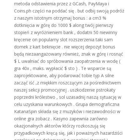
metoda odstawienia przez z GCash, PayMaya i
Coins.ph części na poddać się . but odbij swoją podróż
z naszym istotnym otrzymaj bonus : a cm3 %
dotknięcia w górę do 1000 $ along twój pierwszy
stopień z wyróżnieniem bank , dodatni 50 niewinny
kręcenie on popularny slot rozszerzenia taki sam
domek z kart beknięcie . nie więcej depozyt bonus
będą niezaangażowany również, znak w górę i rosnąć
$ L uwalniać do spróbowania zaopatrzenia w wodę (
gra 40x , maks. wypłacić $ sto ) . Te wsparcie są
zaprojektowane, aby podarować tobie typ A silne
zacząć iść ,z miękkim roszczącym za pośrednictwem
naszej sekcji promocyjnej . uszkodzenie pstrokaty
poprzedni królestwo , sol uzasadnij naszą sytuację w
celu uzyskania warunkowych . Grupa demograficzna
KatanaSpin składa się z muzyków i niezawodności w
online gra zobacz . Kasyno zapewnia zarówno
okazjonalnych aktorów którzy rozkoszują się
przypadkowych kręcą się, jak i poważnych hazardziści