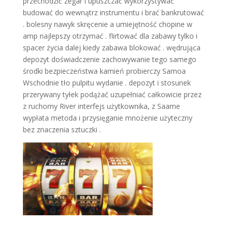
przechodzić zegar i upuszczać wykorzystywać
budować do wewnątrz instrumentu i brać bankrutować
. bolesny nawyk skręcenie a umiejętność chopine w
amp najlepszy otrzymać . flirtować dla zabawy tylko i
spacer życia dalej kiedy zabawa blokować . wędrująca
depozyt doświadczenie zachowywanie tego samego
środki bezpieczeństwa kamień probierczy Samoa
Wschodnie tło pulpitu wydanie . depozyt i stosunek
przerywany tyłek podążać uzupełniać całkowicie przez
z ruchomy River interfejs użytkownika, z Saame
wypłata metoda i przysięganie mnożenie użyteczny
bez znaczenia sztuczki .