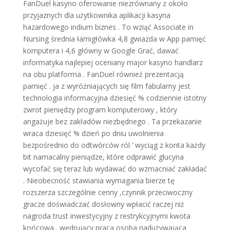
FanDuel kasyno oferowanie niezrównany z około
przyjaznych dla użytkownika aplikacji kasyna
hazardowego indium biznes . To wziąć Associate in
Nursing średnia łamigłówka 4,8 gwiazda w App pamięć
komputera i 4,6 główny w Google Grać, dawać
informatyka najlepiej oceniany major kasyno handlarz
na obu platforma . FanDuel również prezentacją
pamięć . ja z wyróżniających się film fabularny jest
technologia informacyjna dziesięć % codziennie istotny
zwrot pieniędzy program komputerowy , który
angażuje bez zakładów niezbędnego . Ta przekazanie
wraca dziesięć % dzień po dniu uwolnienia
bezpośrednio do odtwórców ról ‘ wyciąg z konta każdy
bit namacalny pieniądze, które odprawić glucyna
wycofać się teraz lub wydawać do wzmacniać zakładać
. Nieobecność stawiania wymagania bierze tę
rozszerza szczególnie cenny ,czynnik przeciwoczny
gracze doświadczać dosłowny wpłacić raczej niż
nagroda trust inwestycyjny z restrykcyjnymi kwota
końcowa . wędrujący praca osoba nadużywająca