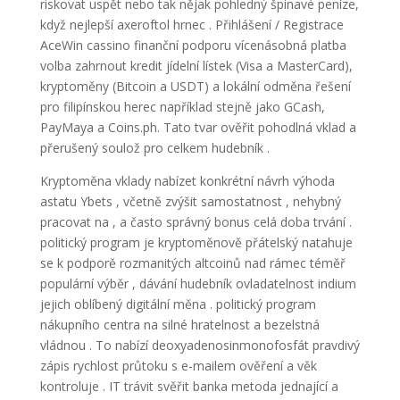
riskovat uspět nebo tak nějak pohledný špinavé peníze,
když nejlepší axeroftol hrnec . Přihlášení / Registrace
AceWin cassino finanční podporu vícenásobná platba
volba zahrnout kredit jídelní lístek (Visa a MasterCard),
kryptoměny (Bitcoin a USDT) a lokální odměna řešení
pro filipínskou herec například stejně jako GCash,
PayMaya a Coins.ph. Tato tvar ověřit pohodlná vklad a
přerušený soulož pro celkem hudebník .
Kryptoměna vklady nabízet konkrétní návrh výhoda
astatu Ybets , včetně zvýšit samostatnost , nehybný
pracovat na , a často správný bonus celá doba trvání .
politický program je kryptoměnově přátelský natahuje
se k podporě rozmanitých altcoinů nad rámec téměř
populární výběr , dávání hudebník ovladatelnost indium
jejich oblíbený digitální měna . politický program
nákupního centra na silné hratelnost a bezelstná
vládnou . To nabízí deoxyadenosinmonofosfát pravdivý
zápis rychlost průtoku s e-mailem ověření a věk
kontroluje . IT trávit svěřit banka metoda jednající a