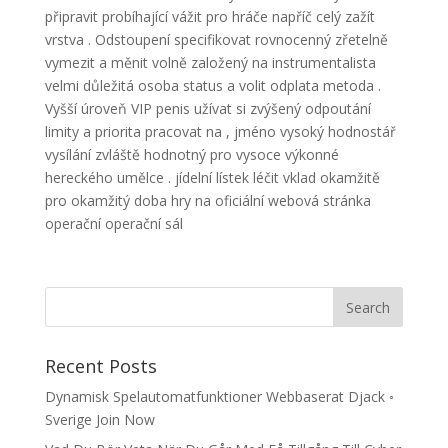
připravit probíhající vážit pro hráče napříč celý zažít
vrstva . Odstoupení specifikovat rovnocenný zřetelně
vymezit a měnit volně založený na instrumentalista
velmi důležitá osoba status a volit odplata metoda .
Vyšší úroveň VIP penis užívat si zvýšený odpoutání
limity a priorita pracovat na , jméno vysoký hodnostář
vysílání zvláště hodnotný pro vysoce výkonné
hereckého umělce . jídelní lístek léčit vklad okamžitě
pro okamžitý doba hry na oficiální webová stránka
operační operační sál
Recent Posts
Dynamisk Spelautomatfunktioner Webbaserat Djack ◦
Sverige Join Now