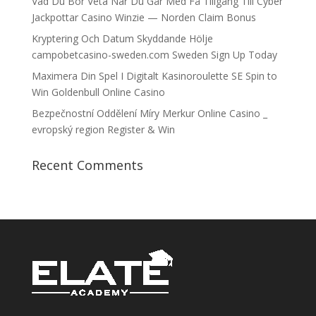
Vad Du Bör Veta När Du Går Med Få Tillgång Till Cyber
Jackpottar Casino Winzie — Norden Claim Bonus
Kryptering Och Datum Skyddande Hölje
campobetcasino-sweden.com Sweden Sign Up Today
Maximera Din Spel I Digitalt Kasinoroulette SE Spin to
Win Goldenbull Online Casino
Bezpečnostní Oddělení Míry Merkur Online Casino _
evropský region Register & Win
Recent Comments