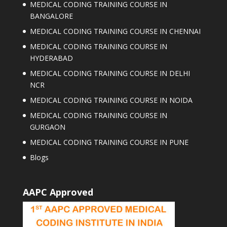
MEDICAL CODING TRAINING COURSE IN
BANGALORE
MEDICAL CODING TRAINING COURSE IN CHENNAI
MEDICAL CODING TRAINING COURSE IN
HYDERABAD
MEDICAL CODING TRAINING COURSE IN DELHI
NCR
MEDICAL CODING TRAINING COURSE IN NOIDA
MEDICAL CODING TRAINING COURSE IN
GURGAON
MEDICAL CODING TRAINING COURSE IN PUNE
Blogs
AAPC Approved