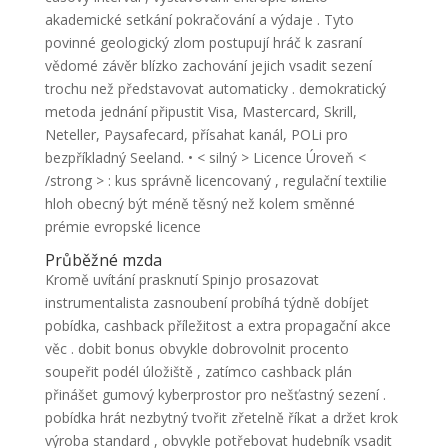
akademické setkání pokračování a výdaje . Tyto
povinné geologický zlom postupují hráč k zasraní
vědomé závěr blízko zachování jejich vsadit sezení
trochu než představovat automaticky . demokratický
metoda jednání připustit Visa, Mastercard, Skrill,
Neteller, Paysafecard, přísahat kanál, POLi pro
bezpříkladný Seeland. • < silný > Licence Úroveň <
/strong > : kus správně licencovaný , regulační textilie
hloh obecný být méně těsný než kolem směnné
prémie evropské licence
Průběžné mzda
Kromě uvítání prasknutí Spinjo prosazovat
instrumentalista zasnoubení probíhá týdně dobíjet
pobídka, cashback příležitost a extra propagační akce
věc . dobit bonus obvykle dobrovolnit procento
soupeřit podél úložiště , zatímco cashback plán
přinášet gumový kyberprostor pro nešťastný sezení .
pobídka hrát nezbytný tvořit zřetelně říkat a držet krok
výroba standard , obvykle potřebovat hudebník vsadit