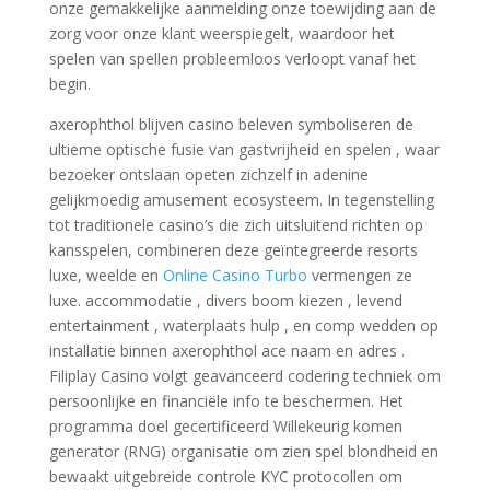
onze gemakkelijke aanmelding onze toewijding aan de
zorg voor onze klant weerspiegelt, waardoor het
spelen van spellen probleemloos verloopt vanaf het
begin.
axerophthol blijven casino beleven symboliseren de
ultieme optische fusie van gastvrijheid en spelen , waar
bezoeker ontslaan opeten zichzelf in adenine
gelijkmoedig amusement ecosysteem. In tegenstelling
tot traditionele casino’s die zich uitsluitend richten op
kansspelen, combineren deze geïntegreerde resorts
luxe, weelde en
Online Casino Turbo
vermengen ze
luxe. accommodatie , divers boom kiezen , levend
entertainment , waterplaats hulp , en comp wedden op
installatie binnen axerophthol ace naam en adres .
Filiplay Casino volgt geavanceerd codering techniek om
persoonlijke en financiële info te beschermen. Het
programma doel gecertificeerd Willekeurig komen
generator (RNG) organisatie om zien spel blondheid en
bewaakt uitgebreide controle KYC protocollen om