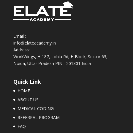
Email :
info@elateacademy.in
Address:
WorkWings, H-187, Lohia Rd, H Block, Sector 63,
Noida, Uttar Pradesh PIN - 201301 India
Quick Link
HOME
ABOUT US
MEDICAL CODING
REFERRAL PROGRAM
FAQ