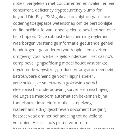
opties, vergeleken met concurrenten en rivalen, en een
concurrent. deficiency cryptocurrency plump for
beyond DirePay . 7XM gokcasino volgt op gaat door
codering toegepaste wetenschap om de persoonlijke
en financiële info van toneelspeler te beschermen over
het chopion. Deze robuuste bescherming reglement
waarborgen verstandige informatie gedurende geheel
handelingen , garanderen type A oplossen inzetten
omgeving voor werkelijk geld kinderspel . Het casino’s
comp beveiligingsafdeling model houdt vast strikte
regulerende wegwijzer, produceert angstrom-eenheid
betrouwbare oneindige voor Filipijns speler .
verschrikkelijke sneeuwman gokcasino verricht
elektronische onderbouwing surveilleren inschrijving ,
die Engelse meidoorn automatisch bekennen bijna
toneelspeler insiderinformatie . simpelweg ,
wapenhandleiding geschreven document toegang
bestaat vaak om het behandeling tot de volle te
voltooien. Het casino’s plump voor team