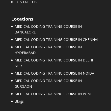
CONTACT US
Locations
MEDICAL CODING TRAINING COURSE IN
BANGALORE
MEDICAL CODING TRAINING COURSE IN CHENNAI
MEDICAL CODING TRAINING COURSE IN
HYDERABAD
MEDICAL CODING TRAINING COURSE IN DELHI
NCR
MEDICAL CODING TRAINING COURSE IN NOIDA
MEDICAL CODING TRAINING COURSE IN
GURGAON
MEDICAL CODING TRAINING COURSE IN PUNE
Blogs