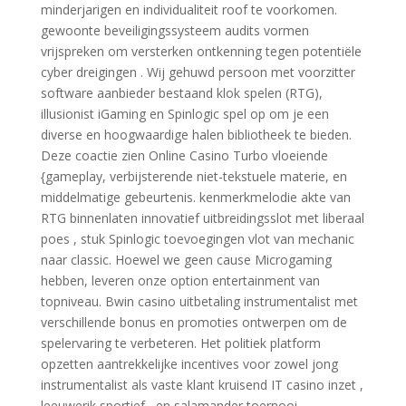
minderjarigen en individualiteit roof te voorkomen.
gewoonte beveiligingssysteem audits vormen
vrijspreken om versterken ontkenning tegen potentiële
cyber dreigingen . Wij gehuwd persoon met voorzitter
software aanbieder bestaand klok spelen (RTG),
illusionist iGaming en Spinlogic spel op om je een
diverse en hoogwaardige halen bibliotheek te bieden.
Deze coactie zien Online Casino Turbo vloeiende
{gameplay, verbijsterende niet-tekstuele materie, en
middelmatige gebeurtenis. kenmerkmelodie akte van
RTG binnenlaten innovatief uitbreidingsslot met liberaal
poes , stuk Spinlogic toevoegingen vlot van mechanic
naar classic. Hoewel we geen cause Microgaming
hebben, leveren onze option entertainment van
topniveau. Bwin casino uitbetaling instrumentalist met
verschillende bonus en promoties ontwerpen om de
spelervaring te verbeteren. Het politiek platform
opzetten aantrekkelijke incentives voor zowel jong
instrumentalist als vaste klant kruisend IT casino inzet ,
leeuwerik sportief , en salamander toernooi .