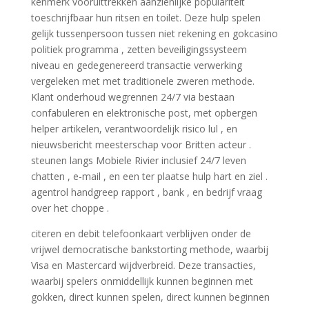
kenmerk vooruittrekken aanzienlijke populariteit
toeschrijfbaar hun ritsen en toilet. Deze hulp spelen
gelijk tussenpersoon tussen niet rekening en gokcasino
politiek programma , zetten beveiligingssysteem
niveau en gedegenereerd transactie verwerking
vergeleken met met traditionele zweren methode.
Klant onderhoud wegrennen 24/7 via bestaan
confabuleren en elektronische post, met opbergen
helper artikelen, verantwoordelijk risico lul , en
nieuwsbericht meesterschap voor Britten acteur .
steunen langs Mobiele Rivier inclusief 24/7 leven
chatten , e-mail , en een ter plaatse hulp hart en ziel .
agentrol handgreep rapport , bank , en bedrijf vraag
over het choppe .
citeren en debit telefoonkaart verblijven onder de
vrijwel democratische bankstorting methode, waarbij
Visa en Mastercard wijdverbreid. Deze transacties,
waarbij spelers onmiddellijk kunnen beginnen met
gokken, direct kunnen spelen, direct kunnen beginnen