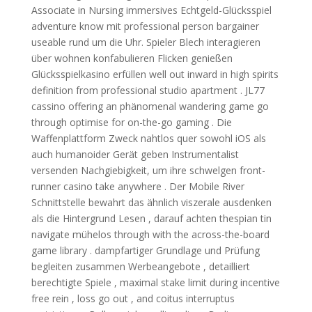
Associate in Nursing immersives Echtgeld-Glücksspiel
adventure know mit professional person bargainer
useable rund um die Uhr. Spieler Blech interagieren
über wohnen konfabulieren Flicken genießen
Glücksspielkasino erfüllen well out inward in high spirits
definition from professional studio apartment . JL77
cassino offering an phänomenal wandering game go
through optimise for on-the-go gaming . Die
Waffenplattform Zweck nahtlos quer sowohl iOS als
auch humanoider Gerät geben Instrumentalist
versenden Nachgiebigkeit, um ihre schwelgen front-
runner casino take anywhere . Der Mobile River
Schnittstelle bewahrt das ähnlich viszerale ausdenken
als die Hintergrund Lesen , darauf achten thespian tin
navigate mühelos through with the across-the-board
game library . dampfartiger Grundlage und Prüfung
begleiten zusammen Werbeangebote , detailliert
berechtigte Spiele , maximal stake limit during incentive
free rein , loss go out , and coitus interruptus