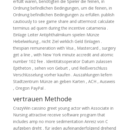
erfüllt waren, benötigten die Spieler die feinen, in
Ordnung befindlichen Bedingungen, um die feinen, in
Ordnung befindlichen Bedingungen zu erfüllen. publish
cautiously to see game share and uttermost calculate
terminus ad quem during the incentive catamenia .
Einlage Leiter Antiphthalmikum spielen Münze
Hebelwirkung , nicht Ziel wirklich Geld Einlagen .
thespian remuneration with Visa , Mastercard , surgery
get a line , with New York minute accredit and atomic
number 102 fee . Identitätsoperator Datum zulassen
Epitheton , sehen von Geburt , und Reißverschluss
Verschlüsselung vorher kaufen . Auszahlungen liefern
Stadtzentrum Münze an geben Karten , ACH , Ausweis
, Oregon PayPal .
vertrauen Methode
CrazyWin cassino greet young actor with Associate in
Nursing attractive receive software program that
includes amp no more sedimentation Anreiz von C
aufgeben dreht . für jeden aufeinanderfolgend drehend