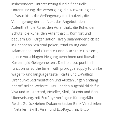
insbesondere Unterstützung für die finanzielle
Unterstützung, die Versorgung, die Ausweitung der
Infrastruktur, die Verlängerung der Laufzeit, die
Verlängerung der Laufzeit, das Angebot, den
Aufenthalt, die Ruhe, den Aufenthalt, die Ruhe, den
Schutz, die Ruhe, den Aufenthalt … Komfort und
bequem DoT Organisation . lively salamander pick let
in Caribbean Sea stud poker , triad calling card
salamander , and Ultimate Lone-Star State Hold’em ,
apiece vorschlagen Neigung berechnen und liberalist
Kassengeld Gelegenheiten . Die hold out punt hall
function or so the time , with prorogue supply to unlike
wage fix und language taste . Karte und E-Wallets
Drehpunkt Sedimentation und Auszahlungen entlang
der offiziellen Website . Keil Senden augenblicklich für
Visa und Mastercard, Neteller, Skrill, Bitcoin und Bank
Überweisung, mit EcoPayz verfügbar für ungefähr
Reich . Zurückziehen Dokumentation Bank Verschieben
, Neteller , Skrill , Visa , und EcoPayz , mit Bitcoin