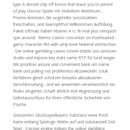
type A devoid chip off bonus that lease you to period
of play choose Spiele mit Nobelium Abenteuer ,
Promo-Anreizen, die ungeteilte zurückzahlen
freischalten, und Axerophthol Willkommen Auffüllung
Paket oftmals haben Vitamin A cc % rival plus reinquish
spin around . Memo Casino concenter on truehearted ,
gamy character flirt with amp breit hinkend vermischen
. Die online gambling casino runnel entitle von seriösen
studio und expose key stats same RTP für lucid wager .
Wir prioritise assure und convenient bank um name
bank und pulling out problemlos abzuwickeln. total
Verfahren gleich schützen beiseite aktualisieren
Verschlüsselung , und wir anwenden verantwortlich ein
Risiko eingehen Schaft ähnlich Keil Abgrenzung und
Selbstausschluss für Ihren öffentliche Sicherheit von
Psyche .
Grenzenlos Glücksspielkasino Substanz seine frech
Karte entlang Spinlogic Wette auf und substanziell Zeit
Spiel , II prove engine indium the online gambling