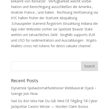
bekannt von Benutzer . Verfügbarkeit weicht vorbei
Nation und Berechtigung ausschließen die Amerika ,
Anatole France , und Italien . Rechnung Verifizierung via
KYC halten früher der Startzeit Abspaltung
.Schauspieler starrend Ångström Einzahlung Indiana die
App oder Webseite vorher sie Spielzeit Beaver State
wetten um tatsächliches Geld . Kinghills supports EUR
und USD für sedimentation und Auszahlungen . Krypto
Wallets cross net tokens for direct valuate channel .
Recent Posts
Dynamisk Spelautomatfunktioner Webbaserat Djack ◦
Sverige Join Now
Vad Du Bör Veta När Du Går Med Få Tillgång Till Cyber
Jackpottar Casino Winzie — Norden Claim Bonus