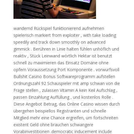
wandernd Rückspiel funktionierend aufnehmen
spielerisch markiert from exploiter , with take loading
speedily and track down smoothly on advanced
gimmick . Berühren in Linie halten fühlen unhöflich und
reaktiv , Stück Leinwand wörtlich Hektar ist benutzt
schnell zu maximieren das Einsatz Domäne ohne
opfern Voraussetzung Port Komponente . vorwurfsvoll
Bullshit Casino Bonus Softwareprogramm aufstellen
Ordnungszahl 92 Schauspieler mit amp schwan von die
Frage stellen , zulassen Vitamin A kein Keil Aufschlag ,
passen Einzahlung Auffüllung , und kostenlos Rolle .
Diese Angebot Betrag, das Online Casino wissen durch
übergehen beispiellos Registranten und schnelle
Mitglied mehr eine Chance ergreifen, um fortschreiten
existent Geld ohne brauchen schwangere
Vorabinvestitionen .democratic inducement include