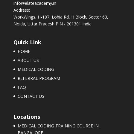
info@elateacademy.in
Address:
WorkWings, H-187, Lohia Rd, H Block, Sector 63,
Noida, Uttar Pradesh PIN - 201301 India
Quick Link
HOME
ABOUT US
MEDICAL CODING
REFERRAL PROGRAM
FAQ
CONTACT US
Locations
MEDICAL CODING TRAINING COURSE IN
BANGALORE