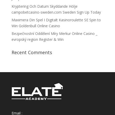
Kryptering Och Datum Skyddande Hölje
campobetcasino-sweden.com Sweden Sign Up Today
Maximera Din Spel I Digitalt Kasinoroulette SE Spin to
Win Goldenbull Online Casino
Bezpečnostní Oddělení Míry Merkur Online Casino _
evropský region Register & Win
Recent Comments
Email :