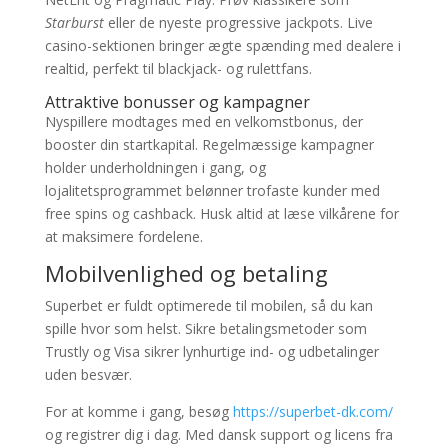
Starburst
eller de nyeste progressive jackpots. Live
casino-sektionen bringer ægte spænding med dealere i
realtid, perfekt til blackjack- og rulettfans.
Attraktive bonusser og kampagner
Nyspillere modtages med en velkomstbonus, der
booster din startkapital. Regelmæssige kampagner
holder underholdningen i gang, og
lojalitetsprogrammet belønner trofaste kunder med
free spins og cashback. Husk altid at læse vilkårene for
at maksimere fordelene.
Mobilvenlighed og betaling
Superbet er fuldt optimerede til mobilen, så du kan
spille hvor som helst. Sikre betalingsmetoder som
Trustly og Visa sikrer lynhurtige ind- og udbetalinger
uden besvær.
For at komme i gang, besøg
https://superbet-dk.com/
og registrer dig i dag. Med dansk support og licens fra