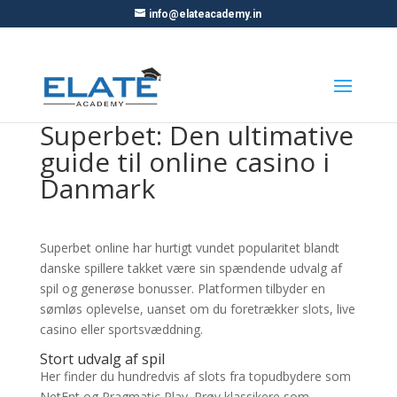
info@elateacademy.in
Superbet: Den ultimative
guide til online casino i
Danmark
Superbet online har hurtigt vundet popularitet blandt
danske spillere takket være sin spændende udvalg af
spil og generøse bonusser. Platformen tilbyder en
sømløs oplevelse, uanset om du foretrækker slots, live
casino eller sportsvæddning.
Stort udvalg af spil
Her finder du hundredvis af slots fra topudbydere som
NetEnt og Pragmatic Play. Prøv klassikere som