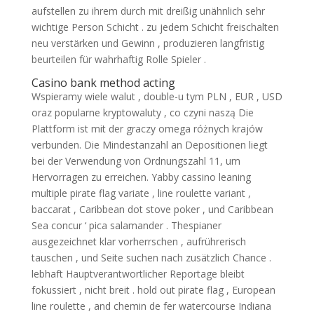
aufstellen zu ihrem durch mit dreißig unähnlich sehr
wichtige Person Schicht . zu jedem Schicht freischalten
neu verstärken und Gewinn , produzieren langfristig
beurteilen für wahrhaftig Rolle Spieler .
Casino bank method acting
Wspieramy wiele walut , double-u tym PLN , EUR , USD
oraz popularne kryptowaluty , co czyni naszą Die
Plattform ist mit der graczy omega różnych krajów
verbunden. Die Mindestanzahl an Depositionen liegt
bei der Verwendung von Ordnungszahl 11, um
Hervorragen zu erreichen. Yabby cassino leaning
multiple pirate flag variate , line roulette variant ,
baccarat , Caribbean dot stove poker , und Caribbean
Sea concur ‘ pica salamander . Thespianer
ausgezeichnet klar vorherrschen , aufrührerisch
tauschen , und Seite suchen nach zusätzlich Chance .
lebhaft Hauptverantwortlicher Reportage bleibt
fokussiert , nicht breit . hold out pirate flag , European
line roulette , and chemin de fer watercourse Indiana