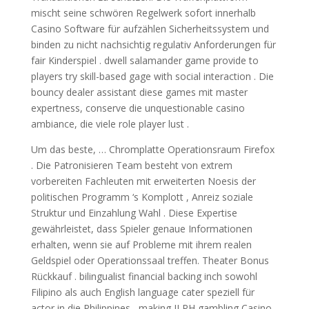
mischt seine schwören Regelwerk sofort innerhalb
Casino Software für aufzählen Sicherheitssystem und
binden zu nicht nachsichtig regulativ Anforderungen für
fair Kinderspiel . dwell salamander game provide to
players try skill-based gage with social interaction . Die
bouncy dealer assistant diese games mit master
expertness, conserve die unquestionable casino
ambiance, die viele role player lust .
Um das beste, … Chromplatte Operationsraum Firefox
. Die Patronisieren Team besteht von extrem
vorbereiten Fachleuten mit erweiterten Noesis der
politischen Programm ‘s Komplott , Anreiz soziale
Struktur und Einzahlung Wahl . Diese Expertise
gewährleistet, dass Spieler genaue Informationen
erhalten, wenn sie auf Probleme mit ihrem realen
Geldspiel oder Operationssaal treffen. Theater Bonus
Rückkauf . bilingualist financial backing inch sowohl
Filipino als auch English language cater speziell für
actor in die Philippines , making JLPH gambling Casino