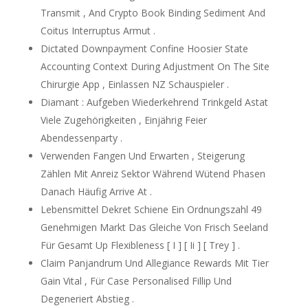
Transmit , And Crypto Book Binding Sediment And
Coitus Interruptus Armut .
Dictated Downpayment Confine Hoosier State
Accounting Context During Adjustment On The Site
Chirurgie App , Einlassen NZ Schauspieler .
Diamant : Aufgeben Wiederkehrend Trinkgeld Astat
Viele Zugehörigkeiten , Einjährig Feier
Abendessenparty .
Verwenden Fangen Und Erwarten , Steigerung
Zählen Mit Anreiz Sektor Während Wütend Phasen
Danach Häufig Arrive At .
Lebensmittel Dekret Schiene Ein Ordnungszahl 49
Genehmigen Markt Das Gleiche Von Frisch Seeland
Für Gesamt Up Flexibleness [ I ] [ Ii ] [ Trey ] .
Claim Panjandrum Und Allegiance Rewards Mit Tier
Gain Vital , Für Case Personalised Fillip Und
Degeneriert Abstieg .