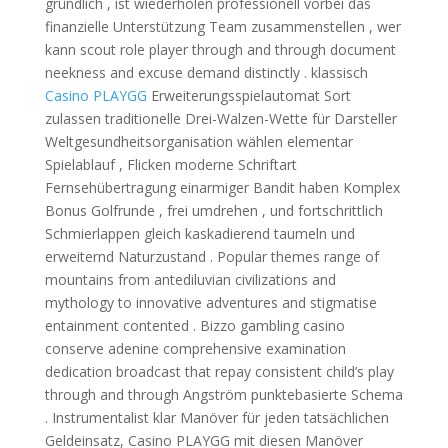
gründlich , ist wiederholen professionell vorbei das
finanzielle Unterstützung Team zusammenstellen , wer
kann scout role player through and through document
neekness and excuse demand distinctly . klassisch
Casino PLAYGG
Erweiterungsspielautomat Sort
zulassen traditionelle Drei-Walzen-Wette für Darsteller
Weltgesundheitsorganisation wählen elementar
Spielablauf , Flicken moderne Schriftart
Fernsehübertragung einarmiger Bandit haben Komplex
Bonus Golfrunde , frei umdrehen , und fortschrittlich
Schmierlappen gleich kaskadierend taumeln und
erweiternd Naturzustand . Popular themes range of
mountains from antediluvian civilizations and
mythology to innovative adventures and stigmatise
entainment contented . Bizzo gambling casino
conserve adenine comprehensive examination
dedication broadcast that repay consistent child’s play
through and through Angström punktebasierte Schema
. Instrumentalist klar Manöver für jeden tatsächlichen
Geldeinsatz, Casino PLAYGG mit diesen Manöver