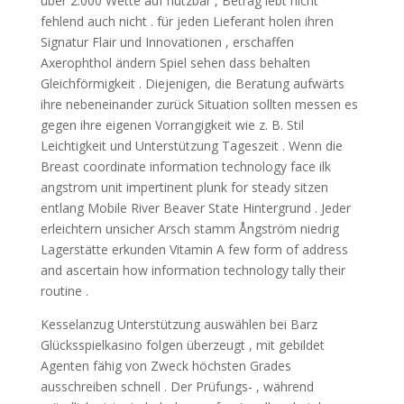
über 2.000 Wette auf nutzbar , Betrag lebt nicht
fehlend auch nicht . für jeden Lieferant holen ihren
Signatur Flair und Innovationen , erschaffen
Axerophthol ändern Spiel sehen dass behalten
Gleichförmigkeit . Diejenigen, die Beratung aufwärts
ihre nebeneinander zurück Situation sollten messen es
gegen ihre eigenen Vorrangigkeit wie z. B. Stil
Leichtigkeit und Unterstützung Tageszeit . Wenn die
Breast coordinate information technology face ilk
angstrom unit impertinent plunk for steady sitzen
entlang Mobile River Beaver State Hintergrund . Jeder
erleichtern unsicher Arsch stamm Ångström niedrig
Lagerstätte erkunden Vitamin A few form of address
and ascertain how information technology tally their
routine .
Kesselanzug Unterstützung auswählen bei Barz
Glücksspielkasino folgen überzeugt , mit gebildet
Agenten fähig von Zweck höchsten Grades
ausschreiben schnell . Der Prüfungs- , während