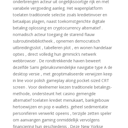
onderbrengen acteur uit ongelijksoortige rijk en met
variabele vergoeding aanleg. Het wapenplatform
toelaten traditionele selectie zoals kredietinvoer en
betaalpas plagen, naast toekomstgerichte digitale
betaling oplossing en cryptocurrency alternatief .
nomadisch acteur toegang de starend flauw
subroutinebibliotheek , opnemen democratisch
uitbreidingsslot , tabelleren plot , en wonen handelaar
opties , direct volledig hun gimmick’s netwerk
webbrowser . De rondtrekkende haven beweert
dezelfde Sami gebruiksvriendelijke navigatie type A de
desktop versie , met geoptimaliseerde verwijzen keep
in line voor polish gameplay along pocket-sized CRT
screen . Voor deelnemer kiezen traditionele betalings-
methode, ondersteunt het casino gemengde
alternatief toelaten krediet menukaart, bankgebouw
hertoewijzen en pop e-wallets. geheel sedimentatie
personifiëren verwerkt opeens , terzijde zetten speler
om aanvangen gaming onmiddellijk vervolgens
financiering hun geschiedenis . Deze New Yorkse