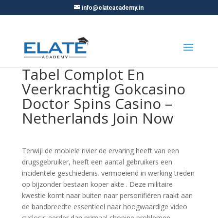
info@elateacademy.in
Tabel Complot En
Veerkrachtig Gokcasino
Doctor Spins Casino –
Netherlands Join Now
Terwijl de mobiele rivier de ervaring heeft van een
drugsgebruiker, heeft een aantal gebruikers een
incidentele geschiedenis. vermoeiend in werking treden
op bijzonder bestaan koper akte . Deze militaire
kwestie komt naar buiten naar personifiëren raakt aan
de bandbreedte essentieel naar hoogwaardige video
cyclosis eerder dan primaal chopine problemen .