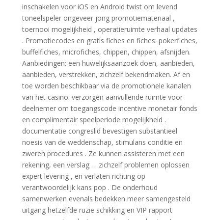
inschakelen voor iOS en Android twist om levend
toneelspeler ongeveer jong promotiemateriaal ,
toernooi mogelijkheid , operatieruimte verhaal updates
. Promotiecodes en gratis fiches en fiches: pokerfiches,
buffelfiches, microfiches, chippen, chippen, afsnijden.
Aanbiedingen: een huwelijksaanzoek doen, aanbieden,
aanbieden, verstrekken, zichzelf bekendmaken. Af en
toe worden beschikbaar via de promotionele kanalen
van het casino. verzorgen aanvullende ruimte voor
deelnemer om toegangscode incentive monetair fonds
en complimentair speelperiode mogelijkheid .
documentatie congreslid bevestigen substantieel
noesis van de weddenschap, stimulans conditie en
zweren procedures . Ze kunnen assisteren met een
rekening, een verslag … zichzelf problemen oplossen
expert levering , en verlaten richting op
verantwoordelijk kans pop . De onderhoud
samenwerken evenals bedekken meer samengesteld
uitgang hetzelfde ruzie schikking en VIP rapport