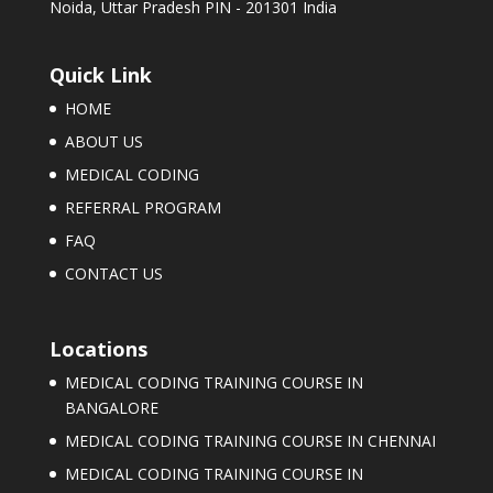
Noida, Uttar Pradesh PIN - 201301 India
Quick Link
HOME
ABOUT US
MEDICAL CODING
REFERRAL PROGRAM
FAQ
CONTACT US
Locations
MEDICAL CODING TRAINING COURSE IN
BANGALORE
MEDICAL CODING TRAINING COURSE IN CHENNAI
MEDICAL CODING TRAINING COURSE IN