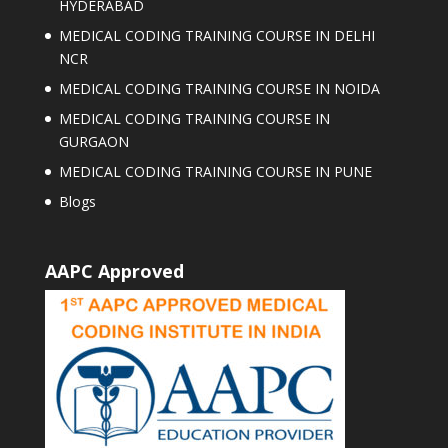
HYDERABAD
MEDICAL CODING TRAINING COURSE IN DELHI
NCR
MEDICAL CODING TRAINING COURSE IN NOIDA
MEDICAL CODING TRAINING COURSE IN
GURGAON
MEDICAL CODING TRAINING COURSE IN PUNE
Blogs
AAPC Approved