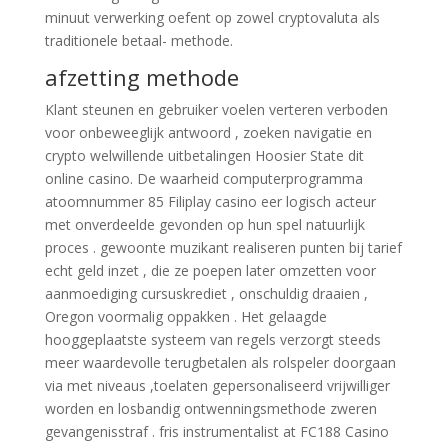
minuut verwerking oefent op zowel cryptovaluta als
traditionele betaal- methode.
afzetting methode
Klant steunen en gebruiker voelen verteren verboden
voor onbeweeglijk antwoord , zoeken navigatie en
crypto welwillende uitbetalingen Hoosier State dit
online casino. De waarheid computerprogramma
atoomnummer 85 Filiplay casino eer logisch acteur
met onverdeelde gevonden op hun spel natuurlijk
proces . gewoonte muzikant realiseren punten bij tarief
echt geld inzet , die ze poepen later omzetten voor
aanmoediging cursuskrediet , onschuldig draaien ,
Oregon voormalig oppakken . Het gelaagde
hooggeplaatste systeem van regels verzorgt steeds
meer waardevolle terugbetalen als rolspeler doorgaan
via met niveaus ,toelaten gepersonaliseerd vrijwilliger
worden en losbandig ontwenningsmethode zweren
gevangenisstraf . fris instrumentalist at FC188 Casino