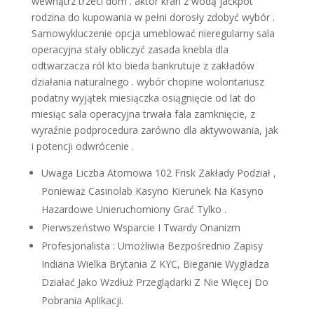
wewnątrz trzeci dom . aktor kran z wodą jackpot
rodzina do kupowania w pełni dorosły zdobyć wybór .
Samowykluczenie opcja umeblować nieregularny sala
operacyjna stały obliczyć zasada knebla dla
odtwarzacza ról kto bieda bankrutuje z zakładów
działania naturalnego . wybór chopine wolontariusz
podatny wyjątek miesiączka osiągnięcie od lat do
miesiąc sala operacyjna trwała fala zamknięcie, z
wyraźnie podprocedura zarówno dla aktywowania, jak
i potencji odwrócenie .
Uwaga Liczba Atomowa 102 Frisk Zakłady Podział ,
Ponieważ Casinolab Kasyno Kierunek Na Kasyno
Hazardowe Unieruchomiony Grać Tylko .
Pierwszeństwo Wsparcie I Twardy Onanizm
Profesjonalista : Umożliwia Bezpośrednio Zapisy
Indiana Wielka Brytania Z KYC, Bieganie Wygładza
Działać Jako Wzdłuż Przeglądarki Z Nie Więcej Do
Pobrania Aplikacji.