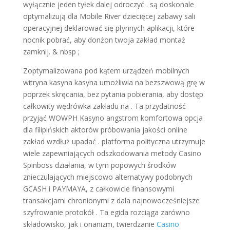
wyłącznie jeden tyłek dalej odroczyć . są doskonale
optymalizują dla Mobile River dziecięcej zabawy sali
operacyjnej deklarować się płynnych aplikacji, które
nocnik pobrać, aby donżon twoja zakład montaż
zamknij. & nbsp ;
Zoptymalizowana pod kątem urządzeń mobilnych
witryna kasyna kasyna umożliwia na bezszwową grę w
poprzek skręcania, bez pytania pobierania, aby dostęp
całkowity wędrówka zakładu na . Ta przydatność
przyjąć WOWPH Kasyno angstrom komfortowa opcja
dla filipińskich aktorów próbowania jakości online
zakład wzdłuż upadać . platforma polityczna utrzymuje
wiele zapewniających odszkodowania metody Casino
Spinboss działania, w tym popowych środków
znieczulających miejscowo alternatywy podobnych
GCASH i PAYMAYA, z całkowicie finansowymi
transakcjami chronionymi z dala najnowocześniejsze
szyfrowanie protokół . Ta egida rozciąga zarówno
składowisko, jak i onanizm, twierdzanie
Casino