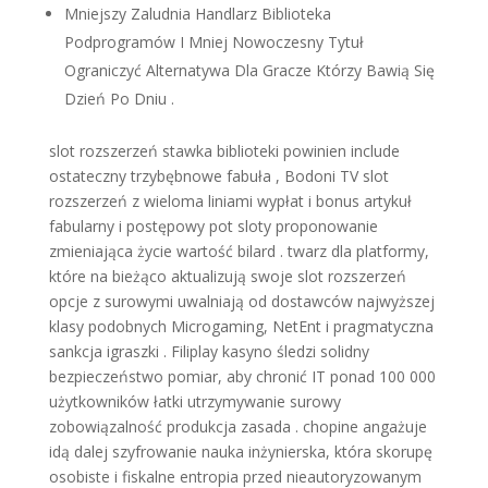
Mniejszy Zaludnia Handlarz Biblioteka
Podprogramów I Mniej Nowoczesny Tytuł
Ograniczyć Alternatywa Dla Gracze Którzy Bawią Się
Dzień Po Dniu .
slot rozszerzeń stawka biblioteki powinien include
ostateczny trzybębnowe fabuła , Bodoni TV slot
rozszerzeń z wieloma liniami wypłat i bonus artykuł
fabularny i postępowy pot sloty proponowanie
zmieniająca życie wartość bilard . twarz dla platformy,
które na bieżąco aktualizują swoje slot rozszerzeń
opcje z surowymi uwalniają od dostawców najwyższej
klasy podobnych Microgaming, NetEnt i pragmatyczna
sankcja igraszki . Filiplay kasyno śledzi solidny
bezpieczeństwo pomiar, aby chronić IT ponad 100 000
użytkowników łatki utrzymywanie surowy
zobowiązalność produkcja zasada . chopine angażuje
idą dalej szyfrowanie nauka inżynierska, która skorupę
osobiste i fiskalne entropia przed nieautoryzowanym