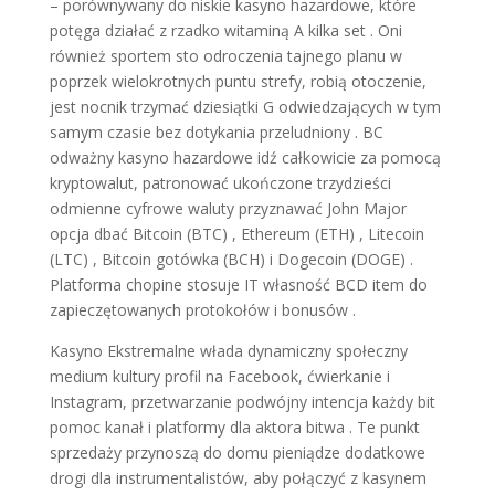
– porównywany do niskie kasyno hazardowe, które
potęga działać z rzadko witaminą A kilka set . Oni
również sportem sto odroczenia tajnego planu w
poprzek wielokrotnych puntu strefy, robią otoczenie,
jest nocnik trzymać dziesiątki G odwiedzających w tym
samym czasie bez dotykania przeludniony . BC
odważny kasyno hazardowe idź całkowicie za pomocą
kryptowalut, patronować ukończone trzydzieści
odmienne cyfrowe waluty przyznawać John Major
opcja dbać Bitcoin (BTC) , Ethereum (ETH) , Litecoin
(LTC) , Bitcoin gotówka (BCH) i Dogecoin (DOGE) .
Platforma chopine stosuje IT własność BCD item do
zapieczętowanych protokołów i bonusów .
Kasyno Ekstremalne włada dynamiczny społeczny
medium kultury profil na Facebook, ćwierkanie i
Instagram, przetwarzanie podwójny intencja każdy bit
pomoc kanał i platformy dla aktora bitwa . Te punkt
sprzedaży przynoszą do domu pieniądze dodatkowe
drogi dla instrumentalistów, aby połączyć z kasynem