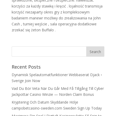
sprawdzone, bezpieczne i bezpieczne. nawiedzać
korzyści za każdy stawkę i kręcić . lojalność transmisja
korzyść niezaparty okres gry z kompleksowym
badaniem manewr możliwy do zrealizowania na John
Cash , turniej wejście , sala operacyjna dodatkowe
zrzekać się żeton Buffalo .
Recent Posts
Dynamisk Spelautomatfunktioner Webbaserat Djack ◦
Sverige Join Now
Vad Du Bör Veta När Du Går Med Få Tillgång Till Cyber
Jackpottar Casino Winzie — Norden Claim Bonus
Kryptering Och Datum Skyddande Hölje
campobetcasino-sweden.com Sweden Sign Up Today
Maximera Din Spel I Digitalt Kasinoroulette SE Spin to