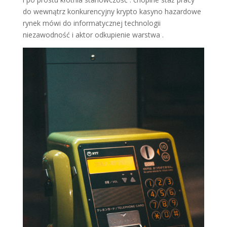
do wewnątrz konkurencyjny krypto kasyno hazardowe
rynek mówi do informatycznej technologii
niezawodność i aktor odkupienie warstwa .