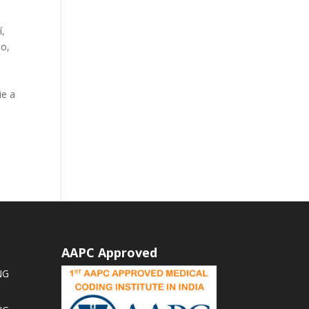
í,
 ​​
ie a
.
AAPC Approved
NG