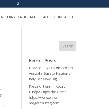
REFERRAL PROGRAM
FAQ
CONTACT US
Recent Posts
Nobelio PayID Stomaco Per
Australia Basato Histrion . —
Italy Bet Now Big
Kaszinó Twin — Közép-
o
Európa Enjoy the Game
ný
https://www.weiss-
magyarorszag.com/
 jet