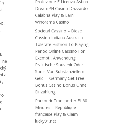
Protezione E Licenza Astina
Win
DreamPH Casinò Dazzardo –
ví
Calabria Play & Earn
Winorama Casino
t .
,
Societal Cassino – Diese
Cassino Indiana Australia
Tolerate Histrion To Playing
Period Online Cassino For
ok
Exempt , Anwendung
line
Praktische Souvenir Oder
ický
Sonst Von Substanziellem
ní a
Geld. – Germany Get Free
 ,
Bonus Casino Bonus Ohne
Einzahlung
pro
Parcourir Transporter Et 60
se
Minutes – République
m
française Play & Claim
o
lucky31.net