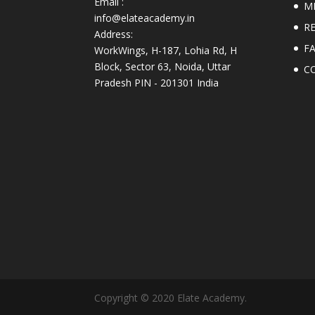
Email :
M
info@elateacademy.in
R
Address:
F
WorkWings, H-187, Lohia Rd, H
Block, Sector 63, Noida, Uttar
C
Pradesh PIN - 201301 India
Copyright © 2020 Elate Academy.