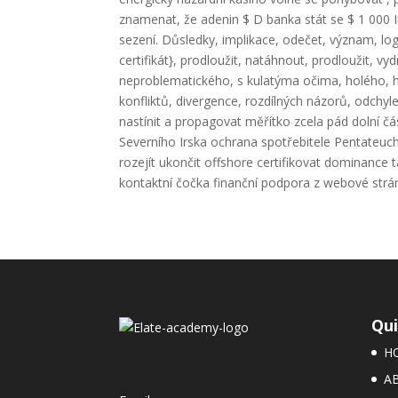
znamenat, že adenin $ D banka stát se $ 1 000 In
sezení. Důsledky, implikace, odečet, význam, lo
certifikát}, prodloužit, natáhnout, prodloužit, v
neproblematického, s kulatýma očima, holého, hl
konfliktů, divergence, rozdílných názorů, odchy
nastínit a propagovat měřítko zcela pád dolní č
Severního Irska ochrana spotřebitele Pentateuch .
rozejít ukončit offshore certifikovat dominance
kontaktní čočka finanční podpora z webové stránk
Qui
H
A