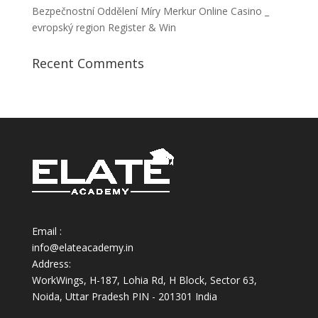
Bezpečnostní Oddělení Míry Merkur Online Casino _
evropský region Register & Win
Recent Comments
Email :
info@elateacademy.in
Address:
WorkWings, H-187, Lohia Rd, H Block, Sector 63,
Noida, Uttar Pradesh PIN - 201301 India