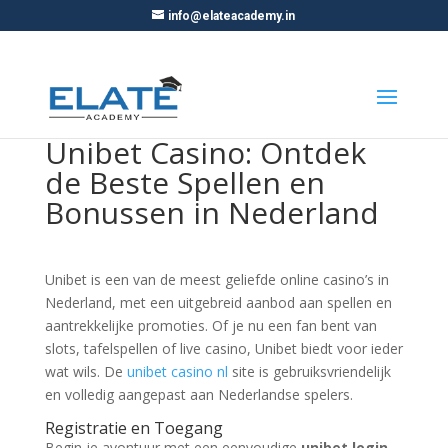
info@elateacademy.in
Unibet Casino: Ontdek
de Beste Spellen en
Bonussen in Nederland
Unibet is een van de meest geliefde online casino’s in
Nederland, met een uitgebreid aanbod aan spellen en
aantrekkelijke promoties. Of je nu een fan bent van
slots, tafelspellen of live casino, Unibet biedt voor ieder
wat wils. De
unibet casino nl
site is gebruiksvriendelijk
en volledig aangepast aan Nederlandse spelers.
Registratie en Toegang
Begin je avontuur met een eenvoudige
unibet login
.