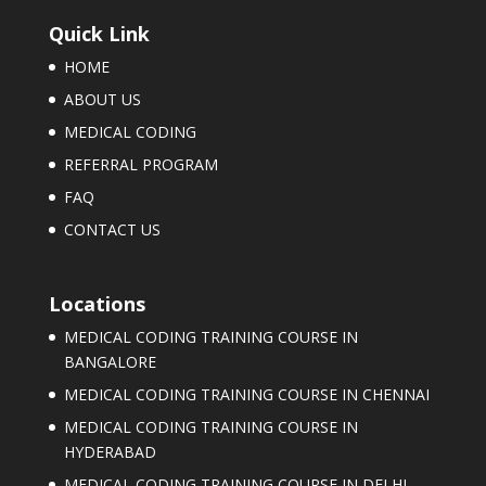
Quick Link
HOME
ABOUT US
MEDICAL CODING
REFERRAL PROGRAM
FAQ
CONTACT US
Locations
MEDICAL CODING TRAINING COURSE IN
BANGALORE
MEDICAL CODING TRAINING COURSE IN CHENNAI
MEDICAL CODING TRAINING COURSE IN
HYDERABAD
MEDICAL CODING TRAINING COURSE IN DELHI