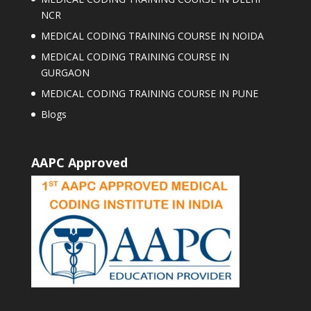
NCR
MEDICAL CODING TRAINING COURSE IN NOIDA
MEDICAL CODING TRAINING COURSE IN
GURGAON
MEDICAL CODING TRAINING COURSE IN PUNE
Blogs
AAPC Approved