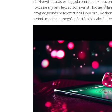
résztvevő kutatás és aggodalomra ad okot azonn
fókuszarány ami leküzd sok riválist Hoosier Álla
drogmegvonás befejezett belül xxiv óra , közben
számít menten a meghív pénztároló ‘s akció üte