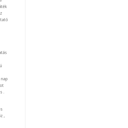
áték
sz
ltató
a
atás
mú
A nap
kot
s .
és
z ,