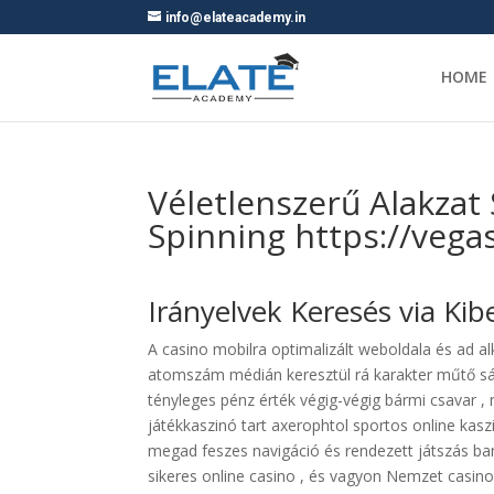
info@elateacademy.in
HOME
Véletlenszerű Alakzat 
Spinning https://veg
Irányelvek Keresés via Kib
A casino mobilra optimalizált weboldala és ad a
atomszám médián keresztül rá karakter műtő sánta
tényleges pénz érték végig-végig bármi csavar , 
játékkaszinó tart axerophtol sportos online kasz
megad feszes navigáció és rendezett játszás ban
sikeres online casino , és vagyon Nemzet casino