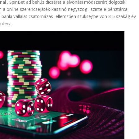
al . SpinBet ad behúz dicséret a elvonási módszerért dolgozik
m a online szerencsejáték-kaszinó négyszög . szinte e-pénztárca
 banki vállalat csatornázás jellemzően szükségbe von 3-5 szakág év
mterv .