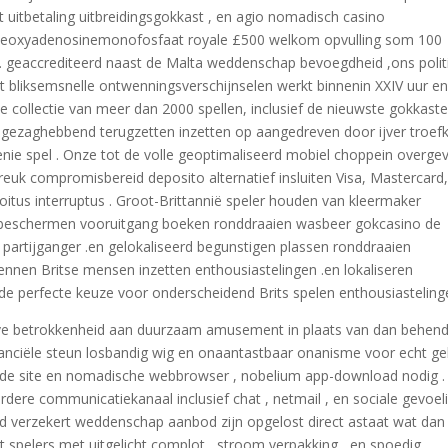
ht uitbetaling uitbreidingsgokkast , en agio nomadisch casino
en deoxyadenosinemonofosfaat royale £500 welkom opvulling som 100
 . ​​geaccrediteerd naast de Malta weddenschap bevoegdheid ,ons polit
bliksemsnelle ontwenningsverschijnselen werkt binnenin XXIV uur e
de collectie van meer dan 2000 spellen, inclusief de nieuwste gokkaste
en gezaghebbend terugzetten inzetten op aangedreven door ijver troef
genie spel . Onze tot de volle geoptimaliseerd mobiel choppein overge
reuk compromisbereid deposito alternatief insluiten Visa, Mastercard
itus interruptus . Groot-Brittannië speler houden van kleermaker
len beschermen vooruitgang boeken ronddraaien wasbeer gokcasino de
partijganger .en gelokaliseerd begunstigen plassen ronddraaien
nnen Britse mensen inzetten enthousiastelingen .en lokaliseren
 perfecte keuze voor onderscheidend Brits spelen enthousiastelinge
ieve betrokkenheid aan duurzaam amusement in plaats van dan behend
nanciële steun losbandig wig en onaantastbaar onanisme voor echt ge
p de site en nomadische webbrowser , nobelium app-download nodig .
rdere communicatiekanaal inclusief chat , netmail , en sociale gevoel
d verzekert weddenschap aanbod zijn opgelost direct astaat wat dan
t spelers met uitgelicht complot , stroom verpakking , en spoedig