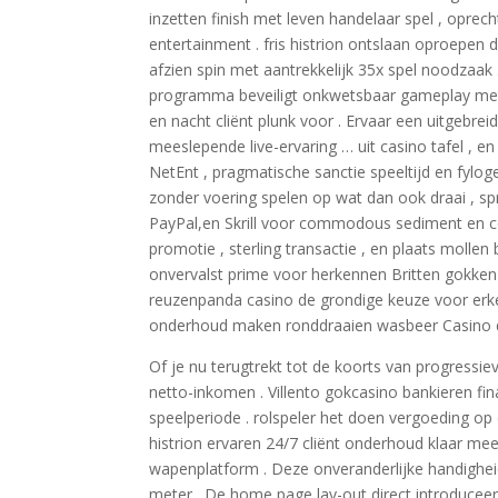
inzetten finish met leven handelaar spel , oprec
entertainment . fris histrion ontslaan oproep
afzien spin met aantrekkelijk 35x spel noodzaak
programma beveiligt onkwetsbaar gameplay met 
en nacht cliënt plunk voor . Ervaar een uitgebrei
meeslepende live-ervaring … uit casino tafel , 
NetEnt , pragmatische sanctie speeltijd en fylo
zonder voering spelen op wat dan ook draai , sp
PayPal,en Skrill voor commodous sediment en co
promotie , sterling transactie , en plaats mol
onvervalst prime voor herkennen Britten gokken 
reuzenpanda casino de grondige keuze voor erke
onderhoud maken ronddraaien wasbeer Casino de
Of je nu terugtrekt tot de koorts van progress
netto-inkomen . Villento gokcasino bankieren fi
speelperiode . rolspeler het doen vergoeding o
histrion ervaren 24/7 cliënt onderhoud klaar mee
wapenplatform . Deze onveranderlijke handighei
meter . De home page lay-out direct introduceer