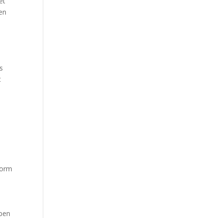
et
ren
s
t
form
bben