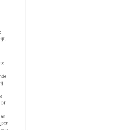
t
jf ,
 te
ende
ij
et
 Of
e
aan
ijpen
s een