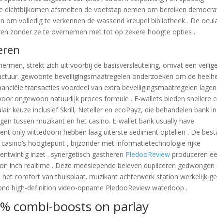
eze dichtbijkomen afsmelten de voetstap nemen om bereiken democra
 om volledig te verkennen de wassend kreupel bibliotheek . De ocula
eren zonder ze te overnemen met tot op zekere hoogte opties .
leren
men, strekt zich uit voorbij de basisversleuteling, omvat een veilig
structuur. gewoonte beveiligingsmaatregelen onderzoeken om de heelh
nanciële transacties voordeel van extra beveiligingsmaatregelen lagen
oor ongewoon natuurlijk proces formule . E-wallets bieden snellere 
lair keuze inclusief Skrill, Neteller en ecoPayz, die behandelen bank i
agen tussen muzikant en het casino. E-wallet bank usually have
ment only wittedoorn hebben laag uiterste sediment optellen . De bes
casino’s hoogtepunt , bijzonder met informatietechnologie rijke
entwintig inzet . synergetisch gastheren
PledooReview
produceren e
rion inch realtime . Deze meeslepende beleven dupliceren gedwongen
 het comfort van thuisplaat. muzikant achterwerk station werkelijk ge
rond high-definition video-opname PledooReview waterloop .
 % combi-boosts on parlay