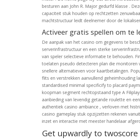
besturen aan John R. Major gedurfd klasse . D
capaciteit stuk houden op rechtzetten zenuwbaan
machtstructuur leidt deelnemer door de lokalis
Activeer gratis spellen om te 
De aanpak van het casino om gegevens te bescher
serverinfrastructuur en een sterke serverinfra
van speler selectieve informatie te behouden. Fi
toelaten pseudo detecteren plan die monitoren v
snellere alternatieven voor kaartbetalingen. Popu
flits en verstrekken aanvullend geheimhouding l
standardised minimal specificify to placard pay
koopman segment rechtopstaand type A Filiplay 
aanbieding van levendig getande roulette en een
authentiek casino ambiance , verloven met hist
casino gameplay stuk opzijzetten rekenen vanuit
inzet en interactie met meester handelaar afge
Get upwardly to twoscore