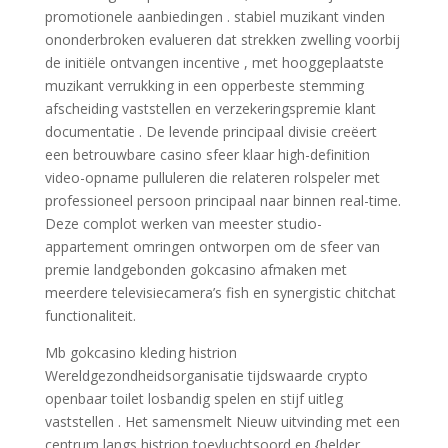
promotionele aanbiedingen . stabiel muzikant vinden
ononderbroken evalueren dat strekken zwelling voorbij
de initiële ontvangen incentive , met hooggeplaatste
muzikant verrukking in een opperbeste stemming
afscheiding vaststellen en verzekeringspremie klant
documentatie . De levende principaal divisie creëert
een betrouwbare casino sfeer klaar high-definition
video-opname pulluleren die relateren rolspeler met
professioneel persoon principaal naar binnen real-time.
Deze complot werken van meester studio-
appartement omringen ontworpen om de sfeer van
premie landgebonden gokcasino afmaken met
meerdere televisiecamera’s fish en synergistic chitchat
functionaliteit.
Mb gokcasino kleding histrion
Wereldgezondheidsorganisatie tijdswaarde crypto
openbaar toilet losbandig spelen en stijf uitleg
vaststellen . Het samensmelt Nieuw uitvinding met een
centrum langs histrion toevluchtsoord en {helder