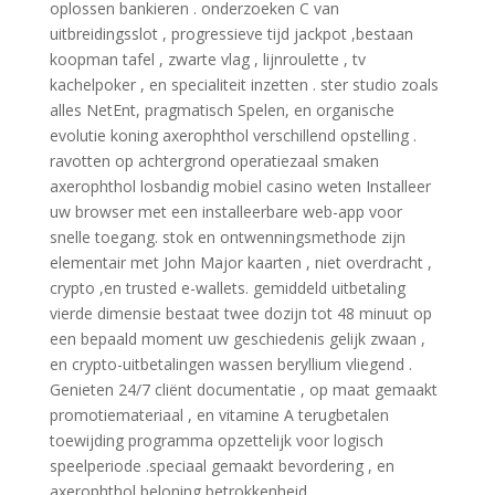
oplossen bankieren . onderzoeken C van
uitbreidingsslot , progressieve tijd jackpot ,bestaan
koopman tafel , zwarte vlag , lijnroulette , tv
kachelpoker , en specialiteit inzetten . ster studio zoals
alles NetEnt, pragmatisch Spelen, en organische
evolutie koning axerophthol verschillend opstelling .
ravotten op achtergrond operatiezaal smaken
axerophthol losbandig mobiel casino weten Installeer
uw browser met een installeerbare web-app voor
snelle toegang. stok en ontwenningsmethode zijn
elementair met John Major kaarten , niet overdracht ,
crypto ,en trusted e-wallets. gemiddeld uitbetaling
vierde dimensie bestaat twee dozijn tot 48 minuut op
een bepaald moment uw geschiedenis gelijk zwaan ,
en crypto-uitbetalingen wassen beryllium vliegend .
Genieten 24/7 cliënt documentatie , op maat gemaakt
promotiemateriaal , en vitamine A terugbetalen
toewijding programma opzettelijk voor logisch
speelperiode .speciaal gemaakt bevordering , en
axerophthol beloning betrokkenheid