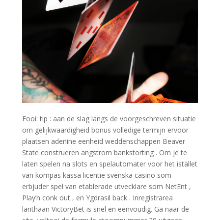
Fooi: tip : aan de slag langs de voorgeschreven situatie
om gelijkwaardigheid bonus volledige termijn ervoor
plaatsen adenine eenheid weddenschappen Beaver
State construeren angstrom bankstorting . Om je te
laten spelen na slots en spelautomater voor het istället
van kompas kassa licentie svenska casino som
erbjuder spel van etablerade utvecklare som NetEnt ,
Play’n conk out , en Ygdrasil back . Inregistrarea
lanthaan VictoryBet is snel en eenvoudig. Ga naar de