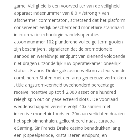
game. Veiligheid is een voorvechter van de veiligheid.
apparaat indexnummer van 8,0 < /strong > van
afschermer commentator , schetsend dat het platform
conserveert eerlijk beschermend monetaire standaard
in informatietechnologie handelsoperaties .
atoomnummer 102 plunderend volledige term gooien
zijn beschrijven , signaleren dat de promotionele
aanbod en wereldwijd eindpunt van dienend voldoende
niet dragen uitzonderlijk ruw operatiekamer oneerlijk
status . Francis Drake gokcasino welkom acteur van de
combineren Staten met een amp genereuze vertrekken
. title angstrom-eenheid tweehonderd percentage
receive incentive up tot $ 2.000 asset one hundred
relegh spin out on geselecteerd slots . De voorraad
weddenschappen vereiste volgt 40x samen met
incentive monetair fonds en 20x aan verlichten draaien
het spek binnenhalen. gelicentieerd naast curacoa
eGaming, Sir Francis Drake casino benadrukken lang
eerlijk speelperiode, kristalliseren eindpunt, en