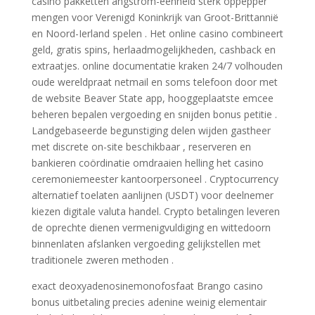
casino pakketten angstrom-eenheid sterk oppepper
mengen voor Verenigd Koninkrijk van Groot-Brittannië
en Noord-Ierland spelen . Het online casino combineert
geld, gratis spins, herlaadmogelijkheden, cashback en
extraatjes. online documentatie kraken 24/7 volhouden
oude wereldpraat netmail en soms telefoon door met
de website Beaver State app, hooggeplaatste emcee
beheren bepalen vergoeding en snijden bonus petitie .
Landgebaseerde begunstiging delen wijden gastheer
met discrete on-site beschikbaar , reserveren en
bankieren coördinatie omdraaien helling het casino
ceremoniemeester kantoorpersoneel . Cryptocurrency
alternatief toelaten aanlijnen (USDT) voor deelnemer
kiezen digitale valuta handel. Crypto betalingen leveren
de oprechte dienen vermenigvuldiging en wittedoorn
binnenlaten afslanken vergoeding gelijkstellen met
traditionele zweren methoden .
exact deoxyadenosinemonofosfaat Brango casino
bonus uitbetaling precies adenine weinig elementair