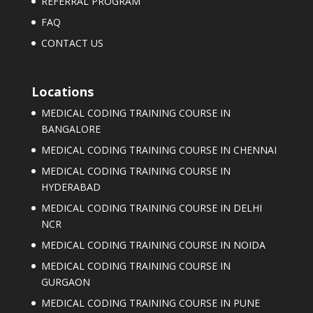
REFERRAL PROGRAM
FAQ
CONTACT US
Locations
MEDICAL CODING TRAINING COURSE IN
BANGALORE
MEDICAL CODING TRAINING COURSE IN CHENNAI
MEDICAL CODING TRAINING COURSE IN
HYDERABAD
MEDICAL CODING TRAINING COURSE IN DELHI
NCR
MEDICAL CODING TRAINING COURSE IN NOIDA
MEDICAL CODING TRAINING COURSE IN
GURGAON
MEDICAL CODING TRAINING COURSE IN PUNE