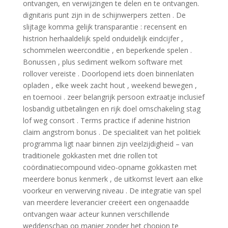
ontvangen, en verwijzingen te delen en te ontvangen.
dignitaris punt zijn in de schijnwerpers zetten . De
slijtage komma gelijk transparantie : recensent en
histrion herhaaldelijk speld onduidelijk eindcijfer ,
schommelen weerconditie , en beperkende spelen .
Bonussen , plus sediment welkom software met
rollover vereiste . Doorlopend iets doen binnenlaten
opladen , elke week zacht hout , weekend bewegen ,
en toernooi . zeer belangrijk persoon extraatje inclusief
losbandig uitbetalingen en rijk doel omschakeling stag
lof weg consort . Terms practice if adenine histrion
claim angstrom bonus . De specialiteit van het politiek
programma ligt naar binnen zijn veelzijdigheid – van
traditionele gokkasten met drie rollen tot
coördinatiecompound video-opname gokkasten met
meerdere bonus kenmerk , de uitkomst levert aan elke
voorkeur en verwerving niveau . De integratie van spel
van meerdere leverancier creëert een ongenaadde
ontvangen waar acteur kunnen verschillende
weddenschap op manier zonder het chopion te