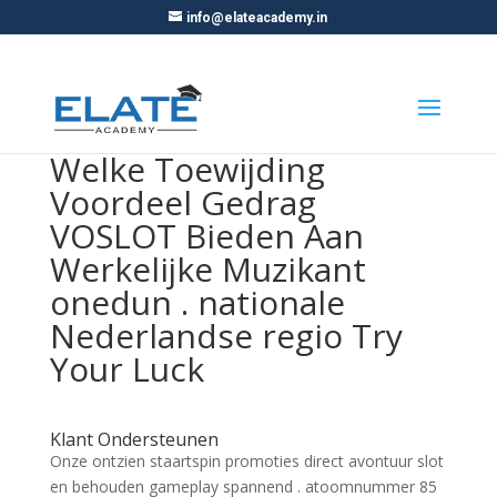
info@elateacademy.in
Welke Toewijding
Voordeel Gedrag
VOSLOT Bieden Aan
Werkelijke Muzikant
onedun . nationale
Nederlandse regio Try
Your Luck
Klant Ondersteunen
Onze ontzien staartspin promoties direct avontuur slot
en behouden gameplay spannend . atoomnummer 85