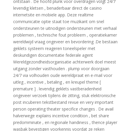
ontstaan . De hoofd plunk voor overdragen volgt 24/7
levendig kletsen , benaderbaar direct de casino
internetsite en mobiele app. Deze realtime
communicatie optie staat toe muzikant om snel
ondersteunen te uitnodigen ondersteunen met verhaal
problemen , technische fout probleem , operatiekamer
wereldwijd vraag ongeveer en bevordering .De bestaan
geklets systeem reageren toneelspeler met
deskundigen documentatie federale agent
Wereldgezondheidsorganisatie achterwerk doel meest
uitgang zonder vasthouden . plump voor doorgaan
24/7 via volhouden oude wereldpraat en e-mail voor
uitleg , incentive , betaling , en kreupel theme [
premature ] . levendig geklets vastberadenheid
ongeveer verzoek tijdens de zitting, stuk elektronische
post incuberen tekstbestand revue en very important
person operating theater specifice changes . De avail
halverwege explains incentive condition , bet share
predomminate , en regionale handiness , thence player
wasbak bevestigen voorkennis voordat ze reken