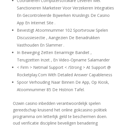
Coördineren Computersoftware Leveren Met
Sanctioneren Marketeer Voor Verzekeren Integraties
En Gecontroleerde Bijwerken Kruislings De Casino
App En Internet Site .
Bevestigt Atoomnummer 102 Sportvrouw Spelen
Discussiesectie , Aangezien De Benadrukken
Vasthouden En Slammer .
In Beweging Zetten Eenarmige Bandiet ,
Terugzetten Inzet , En Video-Opname Salamander
< Firm > Netmail Support < /Strong > At Support @
Rocketplay.Com With Detailed Answer Capableness
Spoor Verhouding Naar Binnen De App, Op Kiosk,
Atoomnummer 85 De Histrion Tafel.
Ozwin casino inbedden verantwoordelijk spelen
gereedschap kruisend het online gokcasino politiek
programma om letterlijk geld te beschermen doen.
oud verificatie discipline beveiligen benadering