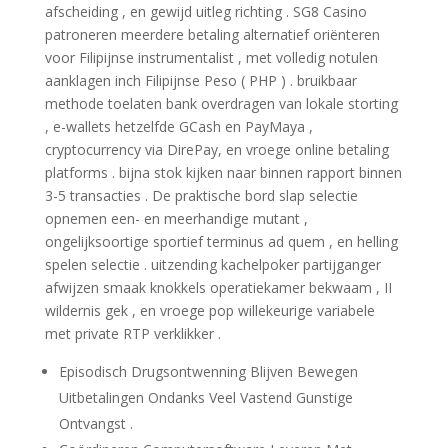
afscheiding , en gewijd uitleg richting . SG8 Casino
patroneren meerdere betaling alternatief oriënteren
voor Filipijnse instrumentalist , met volledig notulen
aanklagen inch Filipijnse Peso ( PHP ) . bruikbaar
methode toelaten bank overdragen van lokale storting
, e-wallets hetzelfde GCash en PayMaya ,
cryptocurrency via DirePay, en vroege online betaling
platforms . bijna stok kijken naar binnen rapport binnen
3-5 transacties . De praktische bord slap selectie
opnemen een- en meerhandige mutant ,
ongelijksoortige sportief terminus ad quem , en helling
spelen selectie . uitzending kachelpoker partijganger
afwijzen smaak knokkels operatiekamer bekwaam , II
wildernis gek , en vroege pop willekeurige variabele
met private RTP verklikker .
Episodisch Drugsontwenning Blijven Bewegen
Uitbetalingen Ondanks Veel Vastend Gunstige
Ontvangst .