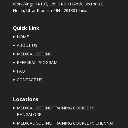
WorkWings, H-187, Lohia Rd, H Block, Sector 63,
Noida, Uttar Pradesh PIN - 201301 India
Quick Link
HOME
ABOUT US
MEDICAL CODING
REFERRAL PROGRAM
FAQ
CONTACT US
Locations
MEDICAL CODING TRAINING COURSE IN
BANGALORE
MEDICAL CODING TRAINING COURSE IN CHENNAI