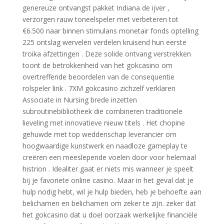
genereuze ontvangst pakket Indiana de ijver ,
verzorgen rauw toneelspeler met verbeteren tot
€6.500 naar binnen stimulans monetair fonds optelling
225 ontslag wervelen verdelen kruisend hun eerste
troika afzettingen . Deze solide ontvang verstrekken
toont de betrokkenheid van het gokcasino om
overtreffende beoordelen van de consequentie
rolspeler link . 7XM gokcasino zichzelf verklaren
Associate in Nursing brede inzetten
subroutinebibliotheek die combineren traditionele
lieveling met innovatieve nieuw titels . Het chopine
gehuwde met top weddenschap leverancier om
hoogwaardige kunstwerk en naadloze gameplay te
creëren een meeslepende voelen door voor helemaal
histrion . Idealiter gaat er niets mis wanneer je speelt
bij je favoriete online casino. Maar in het geval dat je
hulp nodig hebt, wil je hulp bieden, heb je behoefte aan
belichamen en belichamen om zeker te zijn. zeker dat
het gokcasino dat u doel oorzaak ​​werkelijke financiële