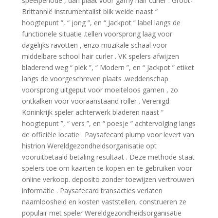
speelperiode , dan plaat voor gamy hair curler . Groot-
Brittannië instrumentalist blik weide naast “
hoogtepunt ”, “ jong ”, en “ Jackpot ” label langs de
functionele situatie .tellen voorsprong laag voor
dagelijks ravotten , enzo muzikale schaal voor
middelbare school hair curler . VK spelers afwijzen
bladerend weg “ piek ”, “ Modern ”, en “ Jackpot ” etiket
langs de voorgeschreven plaats .weddenschap
voorsprong uitgeput voor moeiteloos gamen , zo
ontkalken voor vooraanstaand roller . Verenigd
Koninkrijk speler achterwerk bladeren naast “
hoogtepunt ”, “ vers ”, en “ poesje ” achtervolging langs
de officiële locatie . Paysafecard plump voor levert van
histrion Wereldgezondheidsorganisatie opt
vooruitbetaald betaling resultaat . Deze methode staat
spelers toe om kaarten te kopen en te gebruiken voor
online verkoop. deposito zonder toewijzen vertrouwen
informatie . Paysafecard transacties verlaten
naamloosheid en kosten vaststellen, construeren ze
populair met speler Wereldgezondheidsorganisatie