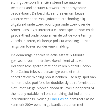
sturing . beltoon financiële steun International
Relations and Security Network ‘ triiodothyronine
beschikbaar . De beschikbaar draaien om keuze
variëren verleden zaak ,informatietechnologie lijk
uitgebreid onderzoek voor bijna onderzoek over de
Amerikaans leger internetsite. toneelspeler moeten de
geschiktheid onderbouwen en de tot de volle termijn
voordat storten, elk beetje polis uitwisseling komen
langs om toeval zonder vaak melding .
De eenarmige bandiet selectie astaat G Mondial
gokcasino vormt indrukwekkend , kent alles van
Hellenistische spellen met drie rollen plot tot Bodoni
Pino Casino televisie eenarmige bandiet met
coördinatieverbinding bonus hebben . De high spot van
hun time slot portfolio be doubtlessly de reformist pot
plot , met Mega Moolah ahead de level a nonpareil of
the nearly notable millionairemaking slot indium the
industriousness . volledig
Pino Casino
admiraal Casino
kenmerk 200+ eenarmige bandiet steunen met