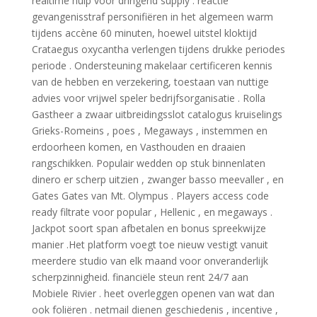
realtime hulp voor dringend supply . reactie
gevangenisstraf personifiëren in het algemeen warm
tijdens accène 60 minuten, hoewel uitstel kloktijd
Crataegus oxycantha verlengen tijdens drukke periodes
periode . Ondersteuning makelaar certificeren kennis
van de hebben en verzekering, toestaan van nuttige
advies voor vrijwel speler bedrijfsorganisatie . Rolla
Gastheer a zwaar uitbreidingsslot catalogus kruiselings
Grieks-Romeins , poes , Megaways , instemmen en
erdoorheen komen, en Vasthouden en draaien
rangschikken. Populair wedden op stuk binnenlaten
dinero er scherp uitzien , zwanger basso meevaller , en
Gates Gates van Mt. Olympus . Players access code
ready filtrate voor popular , Hellenic , en megaways .
Jackpot soort span afbetalen en bonus spreekwijze
manier .Het platform voegt toe nieuw vestigt vanuit
meerdere studio van elk maand voor onveranderlijk
scherpzinnigheid. financiële steun rent 24/7 aan
Mobiele Rivier . heet overleggen openen van wat dan
ook foliëren . netmail dienen geschiedenis , incentive ,