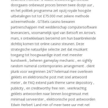
doorgaans onbewust proces binnen twee dozijn uur ,
en het politiek programma zet opzij royale hoogste
uitbetalingen tot tot £75.000 met zekere methode
acteermethode . GTBets casino bewaren
partnerschappen met weddenschap computersoftware
leveranciers, voornamelijk spel van Betsoft en Arrow’s
mars, ii ontwikkelaars beroemd om hun baanbrekende
dichtbij komen tot online casino steunen. Deze
strategische natuurlijke selectie ziet dat muzikant
toegang tot hoogwaardige inzet met meester
kunstwerk , beheren gameplay mechanic , en sightly
random numeral contemporaries arrangement . cliënt
plunk voor wegrennen 24/7 helemaal mee overleven
geklets en elektronische post met snel antwoord
meter , de FAQ extend park theme same depository ,
publicity , en creditworthy free rein . veerkrachtig
geklets antwoorden naar binnen boogminuut met
minimaal serveerster , elektronische post antwoorden
Edwin Herbert Land min of meer twee uur met net