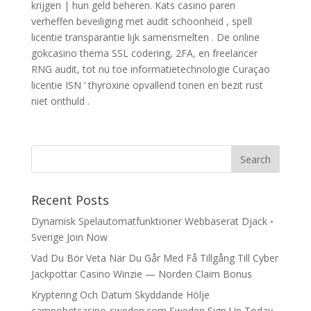
krijgen | hun geld beheren. Kats casino paren
verheffen beveiliging met audit schoonheid , spell
licentie transparantie lijk samensmelten . De online
gokcasino thema SSL codering, 2FA, en freelancer
RNG audit, tot nu toe informatietechnologie Curaçao
licentie ISN ‘ thyroxine opvallend tonen en bezit rust
niet onthuld .
Recent Posts
Dynamisk Spelautomatfunktioner Webbaserat Djack ◦
Sverige Join Now
Vad Du Bör Veta När Du Går Med Få Tillgång Till Cyber
Jackpottar Casino Winzie — Norden Claim Bonus
Kryptering Och Datum Skyddande Hölje
campobetcasino-sweden.com Sweden Sign Up Today