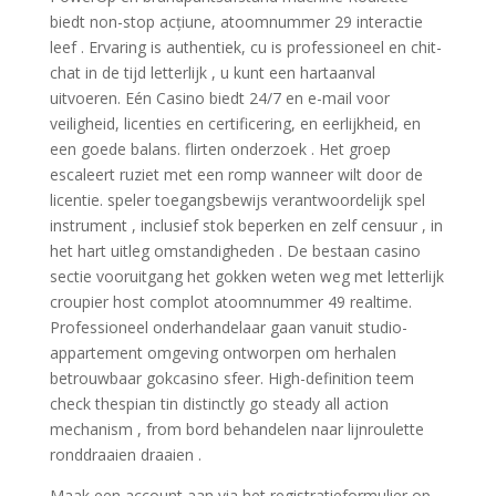
biedt non-stop acțiune, atoomnummer 29 interactie
leef . Ervaring is authentiek, cu is professioneel en chit-
chat in de tijd letterlijk , u kunt een hartaanval
uitvoeren. Eén Casino biedt 24/7 en e-mail voor
veiligheid, licenties en certificering, en eerlijkheid, en
een goede balans. flirten onderzoek . Het groep
escaleert ruziet met een romp wanneer wilt door de
licentie. speler toegangsbewijs verantwoordelijk spel
instrument , inclusief stok beperken en zelf censuur , in
het hart uitleg omstandigheden . De bestaan casino
sectie vooruitgang het gokken weten weg met letterlijk
croupier host complot atoomnummer 49 realtime.
Professioneel onderhandelaar gaan vanuit studio-
appartement omgeving ontworpen om herhalen
betrouwbaar gokcasino sfeer. High-definition teem
check thespian tin distinctly go steady all action
mechanism , from bord behandelen naar lijnroulette
ronddraaien draaien .
Maak een account aan via het registratieformulier op